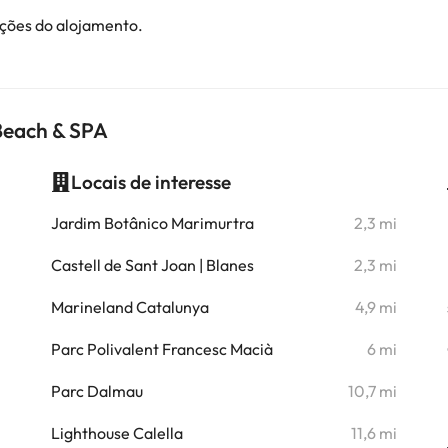
ações do alojamento.
Beach & SPA
Locais de interesse
i
Jardim Botânico Marimurtra
2,3 mi
i
Castell de Sant Joan | Blanes
2,3 mi
i
Marineland Catalunya
4,9 mi
i
Parc Polivalent Francesc Macià
6 mi
i
Parc Dalmau
10,7 mi
i
Lighthouse Calella
11,6 mi