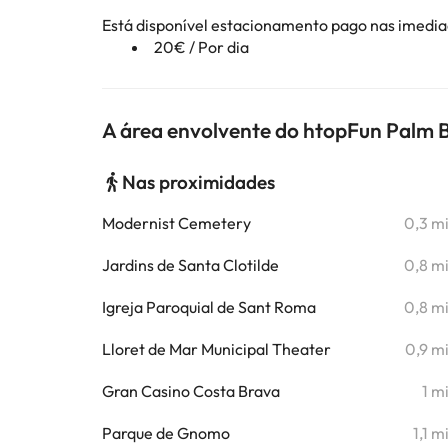
Está disponível estacionamento pago nas imedi
20€ / Por dia
A área envolvente do htopFun Palm 
Nas proximidades
Modernist Cemetery
0,3 m
Jardins de Santa Clotilde
0,8 m
Igreja Paroquial de Sant Roma
0,8 m
Lloret de Mar Municipal Theater
0,9 m
Gran Casino Costa Brava
1 m
Parque de Gnomo
1,1 m