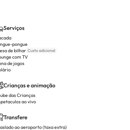
Serviços
acada
ingue-pongue
esa de bilhar
Custo adicional
ounge com TV
ona de jogos
olário
Crianças e animação
lube das Crianças
spetaculos ao vivo
Transfere
raslado ao aeroporto (taxa extra)