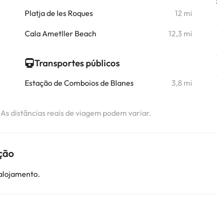
i
Platja de les Roques
12 mi
i
Cala Ametller Beach
12,3 mi
Transportes públicos
Estação de Comboios de Blanes
3,8 mi
. As distâncias reais de viagem podem variar.
ção
 alojamento.