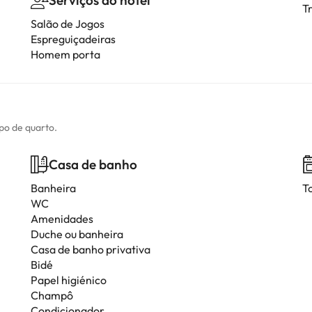
Serviços do hotel
T
Salão de Jogos
Espreguiçadeiras
Homem porta
ipo de quarto.
Casa de banho
Banheira
T
WC
Amenidades
Duche ou banheira
Casa de banho privativa
Bidé
Papel higiénico
Champô
Condicionador