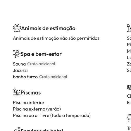
Animais de estimação
Animais de estimação não são permitidos
S
P
M
Spa e bem-estar
L
Sauna
Z
Custo adicional
Jacuzzi
S
banho turco
Custo adicional
Piscinas
C
Piscina interior
E
Piscina externa (verão)
Piscina ao ar livre (toda a temporada)
T