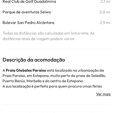
Real Club de Golf Guadalmina
2,1 mi
Parque de aventuras Selwo
2,8 mi
Bulevar San Pedro Alcántara
2,9 mi
Todas as distâncias são calculadas em linha reta. As
distâncias reais de viagem podem variar.
Descrição da acomodação
A
Praia Globales Paraíso
está localizada na urbanização da
Praia Paraíso, em Estepona, muito perto da praia de Saladillo,
Puerto Banús, Marbella e do centro de Estepona.
A sua localização é perfeita para quem procura umas férias
tranquilas na Costa del Sol, mas com o atrativo de estar a poucos
minutos dos muitos pontos de interesse que a zona oferece, tanto
para casais como para famílias.
Nas proximidades existem vários campos de golfe, e é um local
ideal para praticar desportos aquáticos, descobrir belos locais