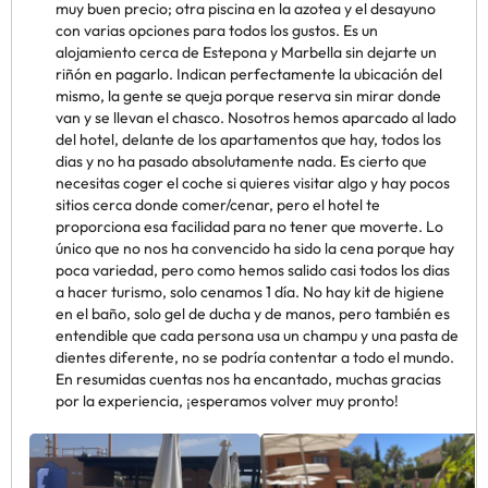
muy buen precio; otra piscina en la azotea y el desayuno
con varias opciones para todos los gustos. Es un
alojamiento cerca de Estepona y Marbella sin dejarte un
riñón en pagarlo. Indican perfectamente la ubicación del
mismo, la gente se queja porque reserva sin mirar donde
van y se llevan el chasco. Nosotros hemos aparcado al lado
del hotel, delante de los apartamentos que hay, todos los
dias y no ha pasado absolutamente nada. Es cierto que
necesitas coger el coche si quieres visitar algo y hay pocos
sitios cerca donde comer/cenar, pero el hotel te
proporciona esa facilidad para no tener que moverte. Lo
único que no nos ha convencido ha sido la cena porque hay
poca variedad, pero como hemos salido casi todos los dias
a hacer turismo, solo cenamos 1 día. No hay kit de higiene
en el baño, solo gel de ducha y de manos, pero también es
entendible que cada persona usa un champu y una pasta de
dientes diferente, no se podría contentar a todo el mundo.
En resumidas cuentas nos ha encantado, muchas gracias
por la experiencia, ¡esperamos volver muy pronto!