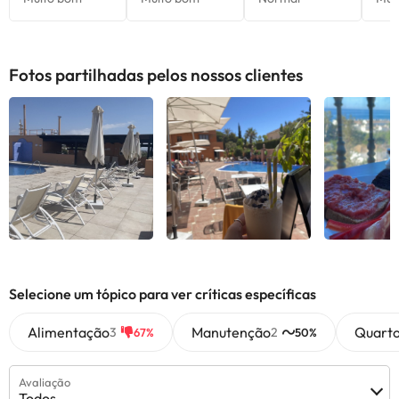
por parte do alojamento. Se tiver alguma dúvida, contacte-nos.
Fotos partilhadas pelos nossos clientes
Selecione um tópico para ver críticas específicas
Alimentação
Manutenção
Quart
3
2
67%
50%
Avaliação
Todos