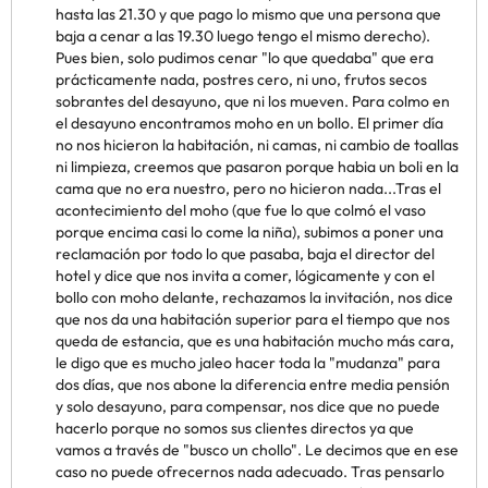
hasta las 21.30 y que pago lo mismo que una persona que
baja a cenar a las 19.30 luego tengo el mismo derecho).
Pues bien, solo pudimos cenar "lo que quedaba" que era
prácticamente nada, postres cero, ni uno, frutos secos
sobrantes del desayuno, que ni los mueven. Para colmo en
el desayuno encontramos moho en un bollo. El primer día
no nos hicieron la habitación, ni camas, ni cambio de toallas
ni limpieza, creemos que pasaron porque habia un boli en la
cama que no era nuestro, pero no hicieron nada...Tras el
acontecimiento del moho (que fue lo que colmó el vaso
porque encima casi lo come la niña), subimos a poner una
reclamación por todo lo que pasaba, baja el director del
hotel y dice que nos invita a comer, lógicamente y con el
bollo con moho delante, rechazamos la invitación, nos dice
que nos da una habitación superior para el tiempo que nos
queda de estancia, que es una habitación mucho más cara,
le digo que es mucho jaleo hacer toda la "mudanza" para
dos días, que nos abone la diferencia entre media pensión
y solo desayuno, para compensar, nos dice que no puede
hacerlo porque no somos sus clientes directos ya que
vamos a través de "busco un chollo". Le decimos que en ese
caso no puede ofrecernos nada adecuado. Tras pensarlo