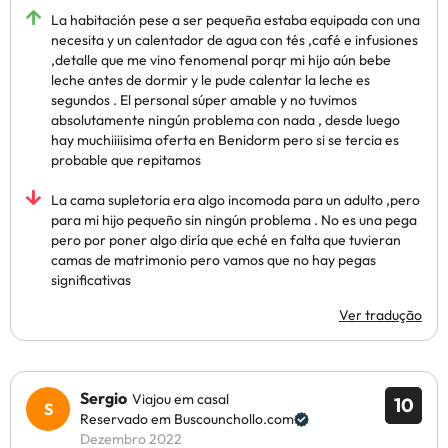
La habitación pese a ser pequeña estaba equipada con una
necesita y un calentador de agua con tés ,café e infusiones
,detalle que me vino fenomenal porqr mi hijo aún bebe
leche antes de dormir y le pude calentar la leche es
segundos . El personal súper amable y no tuvimos
absolutamente ningún problema con nada , desde luego
hay muchiiiisima oferta en Benidorm pero si se tercia es
probable que repitamos
La cama supletoria era algo incomoda para un adulto ,pero
para mi hijo pequeño sin ningún problema . No es una pega
pero por poner algo diría que eché en falta que tuvieran
camas de matrimonio pero vamos que no hay pegas
significativas
Ver tradução
Sergio
Viajou em casal
10
Reservado em Buscounchollo.com
Dezembro 2022