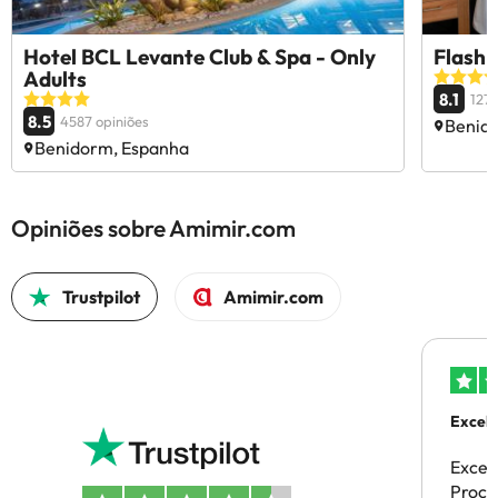
Hotel BCL Levante Club & Spa - Only
Flash
Adults
8.1
1279
8.5
4587 opiniões
Benid
Benidorm, Espanha
Opiniões sobre Amimir.com
Trustpilot
Amimir.com
Excele
Excel
Proces