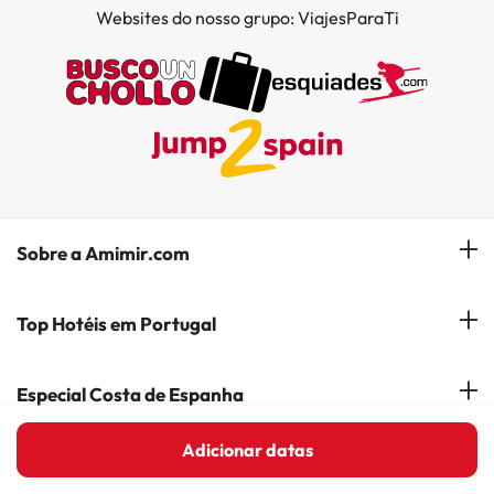
Websites do nosso grupo: ViajesParaTi
Sobre a Amimir.com
Quem somos?
Top Hotéis em Portugal
Gerir a minha reserva
Hóteis em Lisboa
Especial Costa de Espanha
Subscreva a nossa Newsletter
Hotéis no Porto
Adicionar datas
Empresas do Grupo
Costa del Sol
Destaque
Hotéis em Coimbra