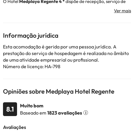
O Hotel
Medplaya Regente 4 *
dispõe de recepção, serviço de
restaurante, ligação Wi-Fi gratuita na recepção, parque de
estacionamento (pago), bem como piscinas exteriores e zona
para os mais pequenos.
Os quartos dispõem de televisão, ar condicionado e aquecimento
Informação jurídica
e casa de banho completa com duche ou banheira e secador de
cabelo.
Esta acomodação é gerida por uma pessoa jurídica. A
prestação do serviço de hospedagem é realizada no âmbito
Aproveite a sua estadia para conhecer pessoas como: Praia do
de uma atividade empresarial ou profissional.
Levante a apenas 750 metros,
ótimo
! Ou visite o Balcón del
Número de licença: HA-798
Mediterráneo a cerca de 3 km a pé e aprecie as belas vistas.
Reserve já no hotel
Medplaya Regente 4 *
e desfrute de uns dias
na costa.
Opiniões sobre Medplaya Hotel Regente
Alguns dos serviços detalhados podem ser pagos. Você pode
Muito bom
8.1
verificar as tarifas diretamente no estabelecimento. Estas
Baseado em
1823 avaliações
informações estão sujeitas a alterações pelo alojamento.