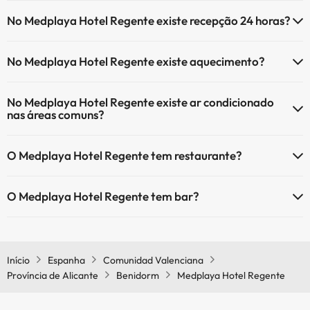
Sim, Medplaya Hotel Regente tem piscina (pode ter custo adicional).
No Medplaya Hotel Regente existe recepção 24 horas?
Aqui tem mais info sobre a piscina e outras facilidades.
Sim, o Medplaya Hotel Regente tem recepção 24 horas.
Piscina exterior (temporada de verão)
No Medplaya Hotel Regente existe aquecimento?
Sim, o Medplaya Hotel Regente tem aquecimento nas áreas
No Medplaya Hotel Regente existe ar condicionado
comuns.
nas áreas comuns?
Sim, o Medplaya Hotel Regente tem ar condicionado nas áreas
O Medplaya Hotel Regente tem restaurante?
comuns.
Sim, o Medplaya Hotel Regente tem restaurante.
O Medplaya Hotel Regente tem bar?
Sim, o Medplaya Hotel Regente tem bar.
Início
Espanha
Comunidad Valenciana
Província de Alicante
Benidorm
Medplaya Hotel Regente