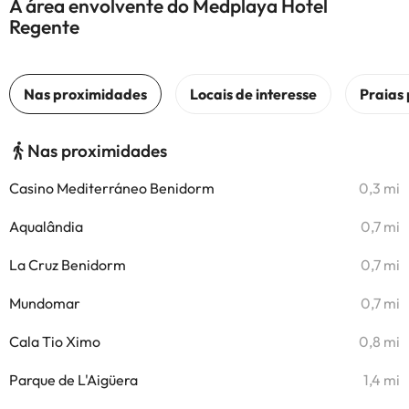
A área envolvente do Medplaya Hotel
Regente
Nas proximidades
Casino Mediterráneo Benidorm
0,3 mi
Aqualândia
0,7 mi
La Cruz Benidorm
0,7 mi
Mundomar
0,7 mi
Cala Tio Ximo
0,8 mi
Parque de L'Aigüera
1,4 mi