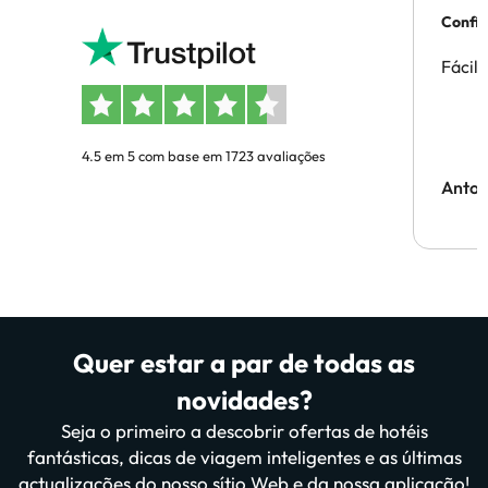
Confi
Fácil
4.5 em 5 com base em 1723 avaliações
Anton
Quer estar a par de todas as
novidades?
Seja o primeiro a descobrir ofertas de hotéis
fantásticas, dicas de viagem inteligentes e as últimas
actualizações do nosso sítio Web e da nossa aplicação!