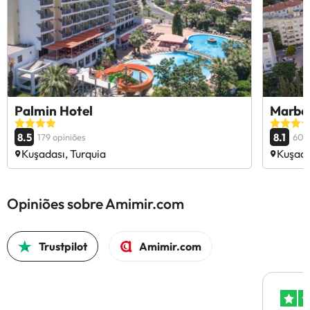
Palmin Hotel
Marbel
8.5
8.1
179 opiniões
60 o
Kuşadası, Turquia
Kuşada
Opiniões sobre Amimir.com
Trustpilot
Amimir.com