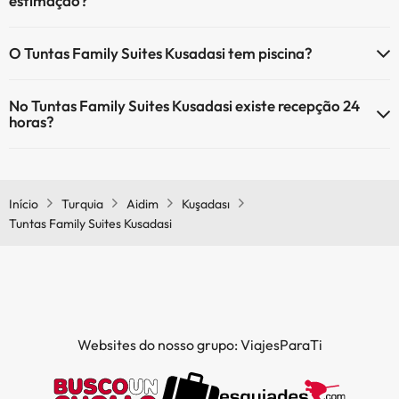
estimação?
O Tuntas Family Suites Kusadasi não aceita animais de estimação.
O Tuntas Family Suites Kusadasi tem piscina?
Sim, Tuntas Family Suites Kusadasi tem piscina (pode ter custo
No Tuntas Family Suites Kusadasi existe recepção 24
adicional). Aqui tem mais info sobre a piscina e outras facilidades.
horas?
Piscina infantil (temporada verão)
Sim, o Tuntas Family Suites Kusadasi tem recepção 24 horas.
Início
Turquia
Aidim
Kuşadası
Tuntas Family Suites Kusadasi
Websites do nosso grupo: ViajesParaTi