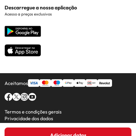
Costa Dorada
Contacto
Descarregue a nossa aplicação
Hotéis em Regiões Populares
Acesso a preços exclusivos
Costa da luz
Web corporativa
Hotéis em Países Populares
Todos os Hotéis
Aceitamos
Termos e condições gerais
Privacidade dos dados
Política de cookies
Adicionar datas