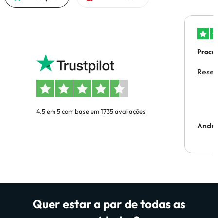
Proces
Reser
4.5 em 5 com base em 1735 avaliações
Andr
Quer estar a par de todas as