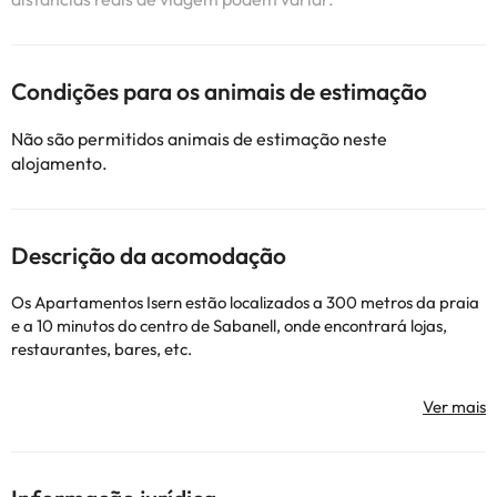
Condições para os animais de estimação
Não são permitidos animais de estimação neste
alojamento.
Descrição da acomodação
Os Apartamentos Isern estão localizados a 300 metros da praia
e a 10 minutos do centro de Sabanell, onde encontrará lojas,
restaurantes, bares, etc.
Apartamentos modernos com piso frio e móveis de madeira
escura.
Há uma sala de estar com sofá-cama, cozinha totalmente
equipada e banheiro privativo.