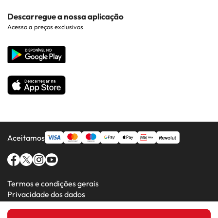
Hotéis perto de Pontos de Interesse
Costa Dorada
Contacto
Descarregue a nossa aplicação
Hotéis em Regiões Populares
Acesso a preços exclusivos
Costa da luz
Web corporativa
Hotéis em Países Populares
Todos os Hotéis
Aceitamos
Termos e condições gerais
Privacidade dos dados
Política de cookies