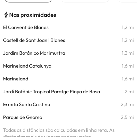
Nas proximidades
El Convent de Blanes
1,2 mi
Castell de Sant Joan | Blanes
1,2 mi
Jardim Botânico Marimurtra
1,3 mi
Marineland Catalunya
1,6 mi
Marineland
1,6 mi
Jardí Botànic Tropical Paratge Pinya de Rosa
2 mi
Ermita Santa Cristina
2,3 mi
Parque de Gnomo
2,5 mi
Todas as distâncias são calculadas em linha reta. As
distâncias reais de viagem podem variar.