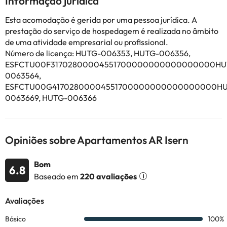
Informação jurídica
Eles estão em uma área tranquila, apesar de sua proximidade
Esta acomodação é gerida por uma pessoa jurídica. A
com a praia e o centro de Blanes.
prestação do serviço de hospedagem é realizada no âmbito
Alguns dos serviços listados podem ser extras a serem pagos no
de uma atividade empresarial ou profissional.
hotel. Você pode verificar suas taxas uma vez lá. Esta
Número de licença: HUTG-006353, HUTG-006356,
informação está sujeita a alterações pelo alojamento.
ESFCTU00F31702800004551700000000000000000HU
0063564,
Alguns dos serviços indicados podem ter custos adicionais. Pode
ESFCTU00G41702800004551700000000000000000HU
consultar os respetivos preços diretamente junto do alojamento.
0063669, HUTG-006366
Todas as informações desta página estão sujeitas a alterações
por parte do alojamento. Se tiver alguma dúvida, contacte-nos.
Opiniões sobre Apartamentos AR Isern
Bom
6.8
Baseado em
220 avaliações