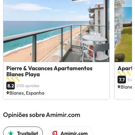
Pierre & Vacances Apartamentos
Apartm
Blanes Playa
7.7
5 op
8.2
2155 opiniões
Blanes
Blanes, Espanha
Opiniões sobre Amimir.com
Trustpilot
Amimir.com