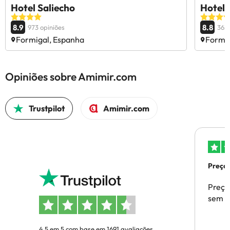
Hotel Saliecho
Hotel 
8.9
8.8
973 opiniões
363 
Formigal, Espanha
Formig
Opiniões sobre Amimir.com
Trustpilot
Amimir.com
Preços
Preço
sem p
4.5 em 5 com base em 1691 avaliações