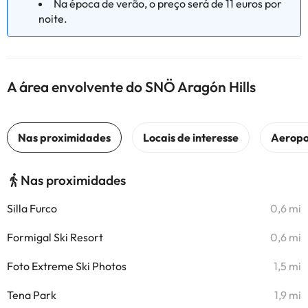
Na época de verão, o preço será de 11 euros por
noite.
A área envolvente do SNÖ Aragón Hills
Nas proximidades
Silla Furco
0,6 mi
Formigal Ski Resort
0,6 mi
Foto Extreme Ski Photos
1,5 mi
Tena Park
1,9 mi