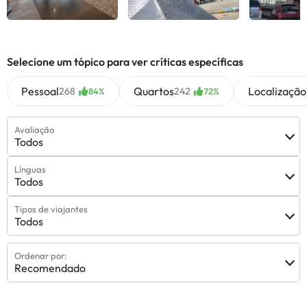
Ver todas
Ver todas
Ver 
Selecione um tópico para ver críticas específicas
Pessoal
Quartos
Localização
268
242
84%
72%
Avaliação
Todos
Línguas
Todos
Tipos de viajantes
Todos
Ordenar por:
Recomendado