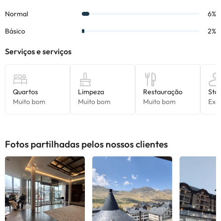
inverno, e todos os serviços necessários para tornar a sua estadia
uma recordação inesquecível.
Spa disponível com suplemento!
Este hotel dispõe de um Spa completo (mediante pagamento),
ideal para relaxar após um dia de esqui e para se desligar da
rotina, ótimo!
Alguns dos serviços indicados podem ter custos adicionais. Pode
consultar os respetivos preços diretamente junto do alojamento.
Todas as informações desta página estão sujeitas a alterações
por parte do alojamento. Se tiver alguma dúvida, contacte-nos.
Fotos partilhadas pelos nossos clientes