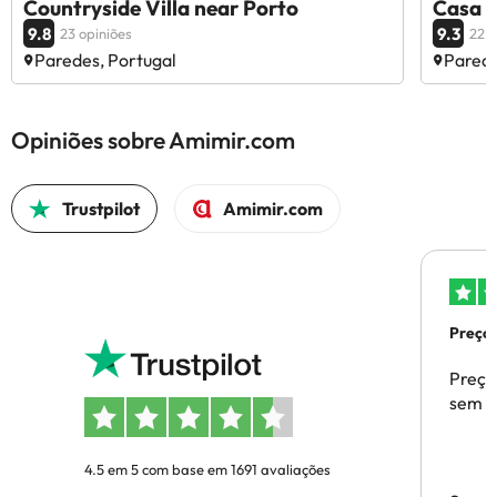
Countryside Villa near Porto
Casa 
9.8
9.3
23 opiniões
22 o
Paredes, Portugal
Parede
Opiniões sobre Amimir.com
Trustpilot
Amimir.com
Preços
Preço
sem p
4.5 em 5 com base em 1691 avaliações