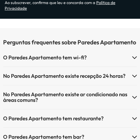
Ao subscrever, confirma que leu e concorda com a
Política de
Privacidade
Perguntas frequentes sobre Paredes Apartamento
O Paredes Apartamento tem wi-fi?
O Paredes Apartamento dispõe de wi-fi (com custo adicional).
No Paredes Apartamento existe recepção 24 horas?
O Paredes Apartamento tem Wi-Fi.
Sim, o Paredes Apartamento tem recepção 24 horas.
No Paredes Apartamento existe ar condicionado nas
áreas comuns?
Sim, o Paredes Apartamento tem ar condicionado nas áreas
O Paredes Apartamento tem restaurante?
comuns.
Sim, o Paredes Apartamento tem restaurante.
O Paredes Apartamento tem bar?