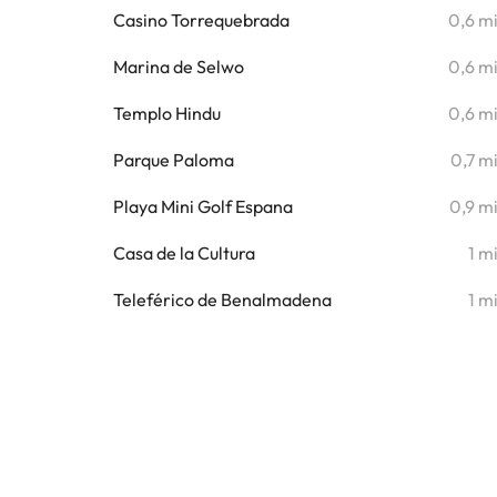
Casino Torrequebrada
0,6 m
Marina de Selwo
0,6 m
Templo Hindu
0,6 m
Parque Paloma
0,7 m
Playa Mini Golf Espana
0,9 m
Casa de la Cultura
1 m
Teleférico de Benalmadena
1 m