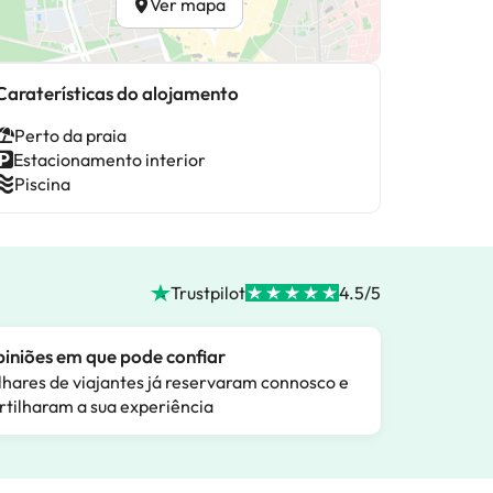
Ver mapa
Caraterísticas do alojamento
Perto da praia
Estacionamento interior
Piscina
Trustpilot
4.5/5
iniões em que pode confiar
lhares de viajantes já reservaram connosco e
rtilharam a sua experiência