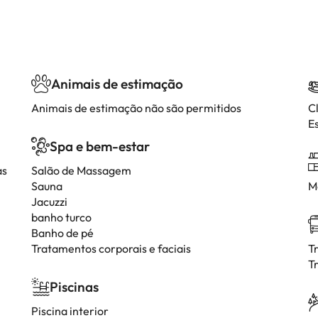
Animais de estimação
Animais de estimação não são permitidos
C
E
Spa e bem-estar
as
Salão de Massagem
Sauna
M
Jacuzzi
banho turco
Banho de pé
Tratamentos corporais e faciais
T
T
Piscinas
Piscina interior