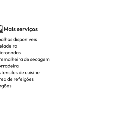
Mais serviços
oalhas disponíveis
eladeira
icroondas
remalheira de secagem
orradeira
tensiles de cuisine
rea de refeições
ogões