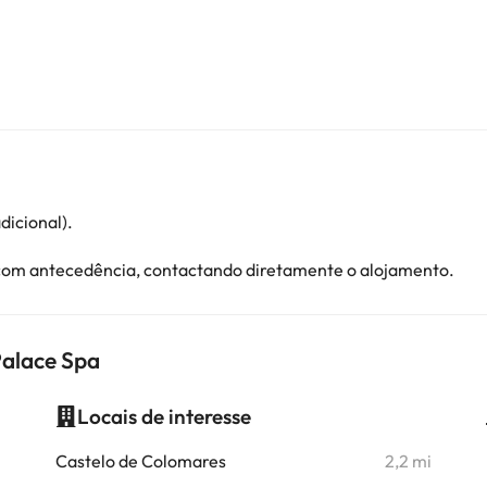
dicional).
 com antecedência, contactando diretamente o alojamento.
Palace Spa
Locais de interesse
i
Castelo de Colomares
2,2 mi