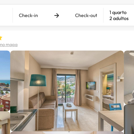
1 quarto
Check-in
Check-out
2 adultos
 no mapa