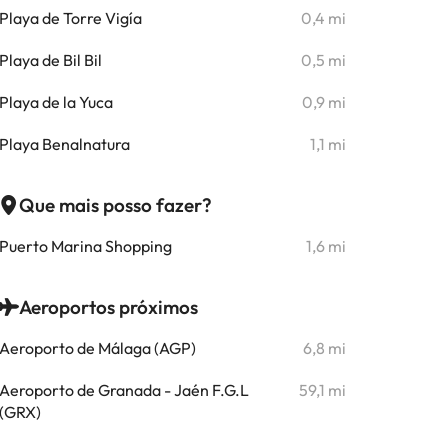
Playa de Torre Vigía
0,4 mi
Playa de Bil Bil
0,5 mi
Playa de la Yuca
0,9 mi
Playa Benalnatura
1,1 mi
Que mais posso fazer?
Puerto Marina Shopping
1,6 mi
Aeroportos próximos
Aeroporto de Málaga (AGP)
6,8 mi
Aeroporto de Granada - Jaén F.G.L
59,1 mi
(GRX)