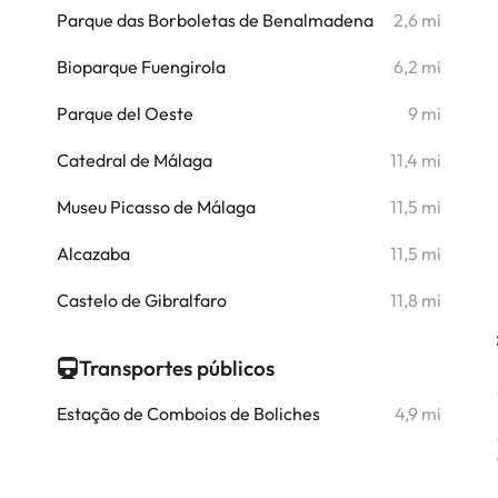
i
Parque das Borboletas de Benalmadena
2,6 mi
i
Bioparque Fuengirola
6,2 mi
i
Parque del Oeste
9 mi
i
Catedral de Málaga
11,4 mi
i
Museu Picasso de Málaga
11,5 mi
i
Alcazaba
11,5 mi
i
Castelo de Gibralfaro
11,8 mi
Transportes públicos
Estação de Comboios de Boliches
4,9 mi