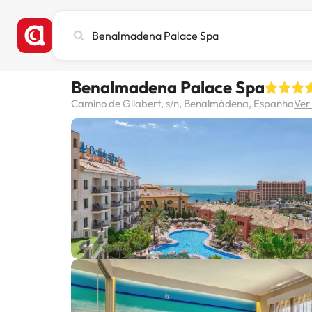
Pesquise
cidade,
hotel
ou
Benalmadena Palace Spa
destino
Camino de Gilabert, s/n, Benalmádena, Espanha
Ver