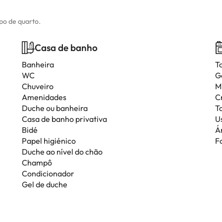
ipo de quarto.
Casa de banho
Banheira
T
WC
G
Chuveiro
M
Amenidades
C
Duche ou banheira
T
Casa de banho privativa
Us
Bidé
Á
Papel higiénico
F
Duche ao nível do chão
Champô
Condicionador
Gel de duche