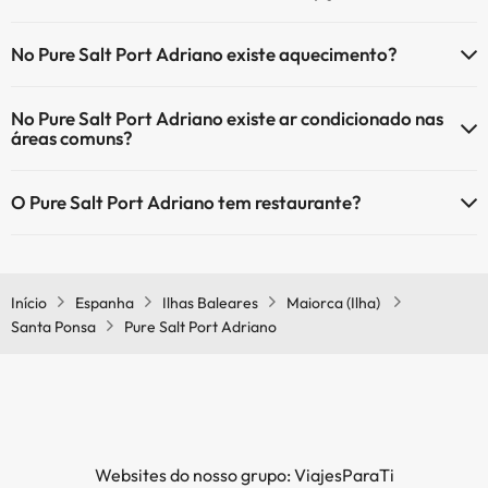
Sim, o Pure Salt Port Adriano tem recepção 24 horas.
Serviço de massagens
No Pure Salt Port Adriano existe aquecimento?
Sim, o Pure Salt Port Adriano tem aquecimento nas áreas comuns.
No Pure Salt Port Adriano existe ar condicionado nas
áreas comuns?
Sim, o Pure Salt Port Adriano tem ar condicionado nas áreas
O Pure Salt Port Adriano tem restaurante?
comuns.
Sim, o Pure Salt Port Adriano tem restaurante.
Início
Espanha
Ilhas Baleares
Maiorca (Ilha)
Santa Ponsa
Pure Salt Port Adriano
Websites do nosso grupo: ViajesParaTi