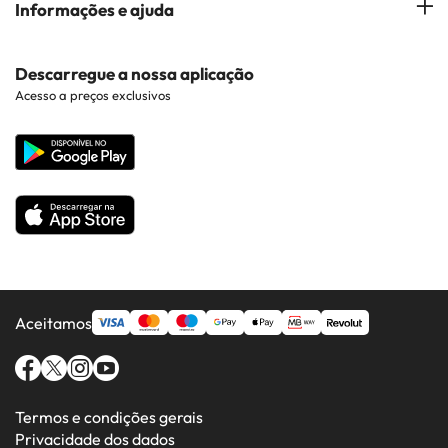
Informações e ajuda
Costa Brava
Hotéis em Braga
Hotéis perto de Pontos de Interesse
Costa Dorada
Contacto
Descarregue a nossa aplicação
Hotéis em Regiões Populares
Acesso a preços exclusivos
Costa da luz
Web corporativa
Hotéis em Países Populares
Todos os Hotéis
Aceitamos
Termos e condições gerais
Privacidade dos dados