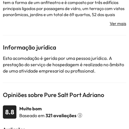
tem a forma de um anfiteatro e é composto por três edifícios
principais ligados por passagens de vidro, um terraço com vistas
panorâmicas, jardins e um total de 69 quartos, 52 dos quais
duplos e 11 Suites Júnior. O edifício tem um hall de entrada
espaçoso, uma recepção aberta 24 horas, serviço de câmbio, um
café, um salão de cabeleireiro, uma sala de televisão e quatro
salas de conferências. O hotel também dispõe de
estacionamento, sala de refeições e restaurante.
Informação jurídica
Alguns dos serviços listados podem ser extras a serem pagos no
hotel. Você pode verificar suas taxas uma vez lá. Esta
Esta acomodação é gerida por uma pessoa jurídica. A
informação está sujeita a alterações pelo alojamento.
prestação do serviço de hospedagem é realizada no âmbito
de uma atividade empresarial ou profissional.
Alguns dos serviços indicados podem ter custos adicionais. Pode
consultar os respetivos preços diretamente junto do alojamento.
Todas as informações desta página estão sujeitas a alterações
Opiniões sobre Pure Salt Port Adriano
por parte do alojamento. Se tiver alguma dúvida, contacte-nos.
Muito bom
8.8
Baseado em
321 avaliações