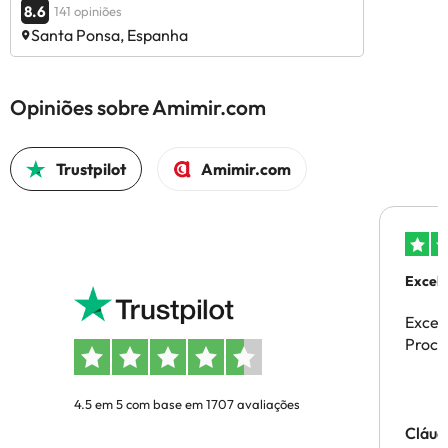
8.6
141 opiniões
Santa Ponsa, Espanha
Opiniões sobre Amimir.com
Trustpilot
Amimir.com
Excele
Excel
Proces
4.5 em 5 com base em 1707 avaliações
Cláud