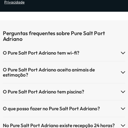
Privacidade
Perguntas frequentes sobre Pure Salt Port
Adriano
O Pure Salt Port Adriano tem wi-fi?
O Pure Salt Port Adriano tem Wi-Fi.
O Pure Salt Port Adriano aceita animais de
estimação?
O Pure Salt Port Adriano não aceita animais de estimação.
O Pure Salt Port Adriano tem piscina?
Sim, Pure Salt Port Adriano tem piscina (pode ter custo adicional).
O que posso fazer no Pure Salt Port Adriano?
Aqui tem mais info sobre a piscina e outras facilidades.
O Pure Salt Port Adriano oferece as seguintes actividades (algumas
Piscina exterior (temporada de verão)
No Pure Salt Port Adriano existe recepção 24 horas?
podem ser pagas):