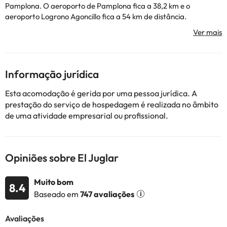
Pamplona. O aeroporto de Pamplona fica a 38,2 km e o
aeroporto Logrono Agoncillo fica a 54 km de distância.
Alguns dos serviços listados podem ser extras a serem pagos no
hotel. Você pode verificar suas taxas uma vez lá. Esta
informação está sujeita a alterações pelo alojamento.
Informação jurídica
Alguns dos serviços indicados podem ter custos adicionais. Pode
consultar os respetivos preços diretamente junto do alojamento.
Esta acomodação é gerida por uma pessoa jurídica. A
Todas as informações desta página estão sujeitas a alterações
prestação do serviço de hospedagem é realizada no âmbito
por parte do alojamento. Se tiver alguma dúvida, contacte-nos.
de uma atividade empresarial ou profissional.
Opiniões sobre El Juglar
Muito bom
8.4
Baseado em
747 avaliações