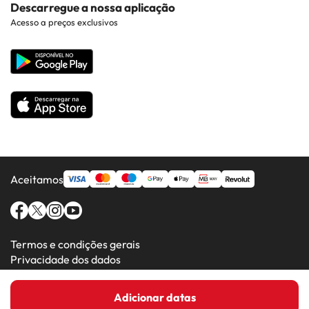
Contacto
Descarregue a nossa aplicação
Hotéis em Regiões Populares
Acesso a preços exclusivos
Costa da luz
Web corporativa
Hotéis em Países Populares
Todos os Hotéis
Aceitamos
Termos e condições gerais
Privacidade dos dados
Política de cookies
Adicionar datas
Amimir.com (C) 2016-2026 - Viajes Para Ti S.L.U