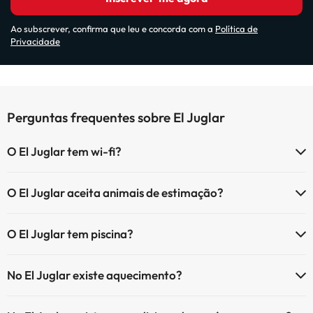
Ao subscrever, confirma que leu e concorda com a
Política de
Privacidade
Perguntas frequentes sobre El Juglar
O El Juglar tem wi-fi?
O El Juglar tem Wi-Fi.
O El Juglar aceita animais de estimação?
O El Juglar não aceita animais de estimação.
O El Juglar tem piscina?
Sim, El Juglar tem piscina (pode ter custo adicional). Aqui tem mais
No El Juglar existe aquecimento?
info sobre a piscina e outras facilidades.
Sim, o El Juglar tem aquecimento nas áreas comuns.
Piscina exterior (temporada de verão)