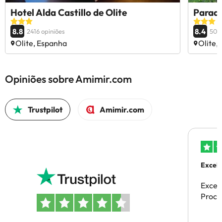
Hotel Alda Castillo de Olite
Parado
8.8
8.4
2416 opiniões
508 
Olite, Espanha
Olite,
Opiniões sobre Amimir.com
Trustpilot
Amimir.com
Excele
Excel
Proces