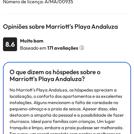
Número de licença: A/MA/00935
deslumbrante do Mar Mediterrâneo. Descubra uma variedade
infinita de comodidades nas instalações do nosso resort em
Estepona, incluindo excelente culinária, praias impecáveis,
piscinas relaxantes, campos de golfe nas proximidades e muito
Opiniões sobre Marriott's Playa Andaluza
mais, a partir do conforto e privacidade das acomodações de
luxo do Marriott Marriott Praia de Andaluza.
Muito bom
8.6
Baseado em
171 avaliações
Alguns dos serviços indicados podem ter custos adicionais. Pode
consultar os respetivos preços diretamente junto do alojamento.
Todas as informações desta página estão sujeitas a alterações
O que dizem os hóspedes sobre o
por parte do alojamento. Se tiver alguma dúvida, contacte-nos.
Marriott's Playa Andaluza?
No Marriott's Playa Andaluza, os hóspedes apreciam a
localização, o conforto dos apartamentos e as excelentes
instalações. Alguns mencionam a falta de variedade no
pequeno-almoço e a praia de seixos. Apesar disso, eles
destacam a simpatia do pessoal e a possibilidade de fazer
churrasco. Ideal para famílias com crianças. Um lugar
tranquilo e limpo, embora a praia pudesse ser melhorada.
Em suma, um resort completo com pontos a melhorar na