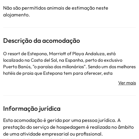
Não são permitidos animais de estimação neste
alojamento.
Descrição da acomodação
O resort de Estepona, Marriott of Playa Andaluza, está
localizado na Costa del Sol, na Espanha, perto do exclusivo
Puerto Banús, "o paraíso dos milionários". Sendo um dos melhores
hotéis de praia que Estepona tem para oferecer, esta
acomodação em Málaga oferece infinitas oportunidades para
descobrir neste destino exótico. Nosso resort em Estepona
oferece apartamentos privados com dois e três quartos, com
suíte master com banheira grande, cozinha totalmente
equipada, sala de estar separada e sala de jantar, lavadora e
Informação jurídica
secadora para você desfrutar de todos os confortos de casa.
Estes apartamentos de férias em Málaga e exclusivos na Costa
Esta acomodação é gerida por uma pessoa jurídica. A
del Sol oferecem vistas sobre o mar ou os jardins meticulosos do
prestação do serviço de hospedagem é realizada no âmbito
resort. Desfrute de uma experiência gastronômica incomparável
de uma atividade empresarial ou profissional.
no Solara Restaurant & Bar, que oferece uma vista