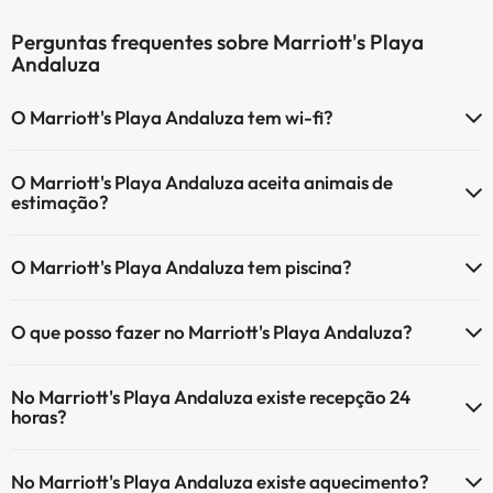
Perguntas frequentes sobre Marriott's Playa
Andaluza
O Marriott's Playa Andaluza tem wi-fi?
O Marriott's Playa Andaluza tem Wi-Fi.
O Marriott's Playa Andaluza aceita animais de
estimação?
O Marriott's Playa Andaluza não aceita animais de estimação.
O Marriott's Playa Andaluza tem piscina?
Sim, Marriott's Playa Andaluza tem piscina (pode ter custo adicional).
O que posso fazer no Marriott's Playa Andaluza?
Aqui tem mais info sobre a piscina e outras facilidades.
O Marriott's Playa Andaluza oferece as seguintes actividades
Piscina exterior (temporada de verão)
No Marriott's Playa Andaluza existe recepção 24
(algumas podem ser pagas):
Piscina exterior (toda a temporada)
horas?
Serviço de massagens
Sim, o Marriott's Playa Andaluza tem recepção 24 horas.
No Marriott's Playa Andaluza existe aquecimento?