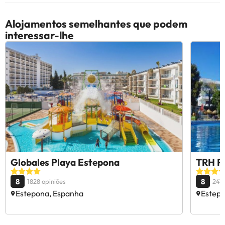
Alojamentos semelhantes que podem
interessar-lhe
Globales Playa Estepona
TRH Pa
8
8
1828 opiniões
2416
Estepona, Espanha
Estepo