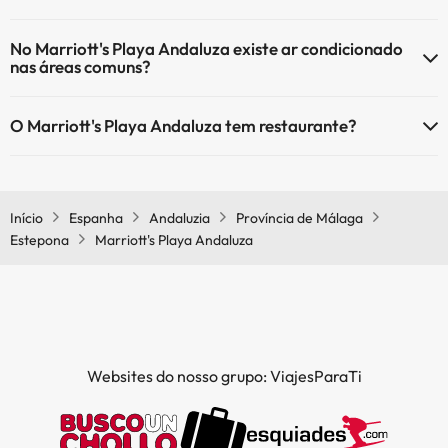
Sim, o Marriott's Playa Andaluza tem aquecimento nas áreas
No Marriott's Playa Andaluza existe ar condicionado
comuns.
nas áreas comuns?
Sim, o Marriott's Playa Andaluza tem ar condicionado nas áreas
O Marriott's Playa Andaluza tem restaurante?
comuns.
Sim, o Marriott's Playa Andaluza tem restaurante.
Início
Espanha
Andaluzia
Província de Málaga
Estepona
Marriott's Playa Andaluza
Websites do nosso grupo: ViajesParaTi