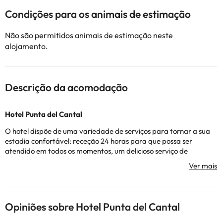
Condições para os animais de estimação
Não são permitidos animais de estimação neste
alojamento.
Descrição da acomodação
Hotel Punta del Cantal
O hotel dispõe de uma variedade de serviços para tornar a sua
estadia confortável: receção 24 horas para que possa ser
atendido em todos os momentos, um delicioso serviço de
pequeno-almoço, almoço e jantar.
Dispõe também de um parque de estacionamento coberto
(pago) e de uma piscina exterior para que possa relaxar
enquanto desfruta do sol.
Opiniões sobre Hotel Punta del Cantal
Os seus quartos têm TV, ar condicionado, cofre e uma casa de