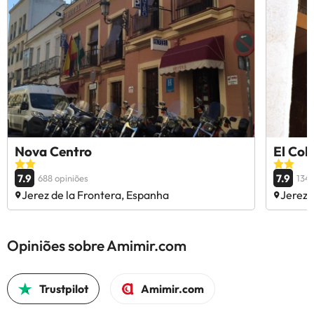
Nova Centro
El Col
7.9
7.9
688 opiniões
1348
Jerez de la Frontera, Espanha
Jerez 
Opiniões sobre Amimir.com
Trustpilot
Amimir.com