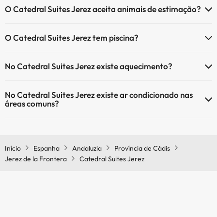
O Catedral Suites Jerez aceita animais de estimação?
O Catedral Suites Jerez aceita animais de estimação (sujeito a
O Catedral Suites Jerez tem piscina?
pedido e com pagamento directo no local). Consulte as condições.
Sim, Catedral Suites Jerez tem piscina (pode ter custo adicional).
No Catedral Suites Jerez existe aquecimento?
Aqui tem mais info sobre a piscina e outras facilidades.
Sim, o Catedral Suites Jerez tem aquecimento nas áreas comuns.
Piscina exterior (temporada de verão)
No Catedral Suites Jerez existe ar condicionado nas
áreas comuns?
Sim, o Catedral Suites Jerez tem ar condicionado nas áreas comuns.
Início
Espanha
Andaluzia
Província de Cádis
Jerez de la Frontera
Catedral Suites Jerez