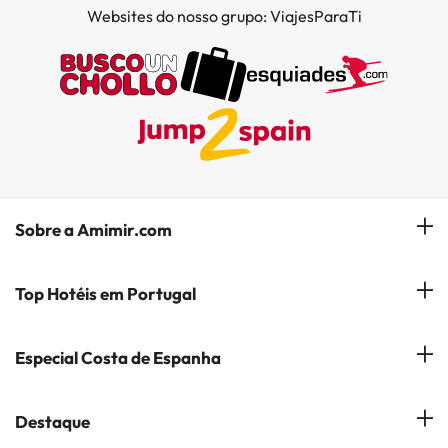
Websites do nosso grupo: ViajesParaTi
Sobre a Amimir.com
Quem somos?
Top Hotéis em Portugal
Gerir a minha reserva
Hóteis em Lisboa
Especial Costa de Espanha
Subscreva a nossa Newsletter
Hotéis no Porto
Empresas do Grupo
Costa del Sol
Destaque
Hotéis em Coimbra