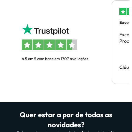
Excele
Excel
Proces
4.5 em 5 com base em 1707 avaliações
Cláud
Quer estar a par de todas as
novidades?