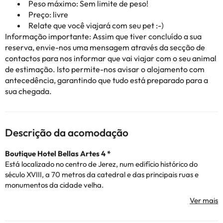
Peso máximo: Sem limite de peso!
Preço: livre
Relate que você viajará com seu pet :-)
Informação importante: Assim que tiver concluído a sua
reserva, envie-nos uma mensagem através da secção de
contactos
para nos informar que vai viajar com o seu animal
de estimação. Isto permite-nos avisar o alojamento com
antecedência, garantindo que tudo está preparado para a
sua chegada.
Descrição da acomodação
Boutique Hotel Bellas Artes 4 *
Está localizado no centro de Jerez, num edifício histórico do
século XVIII, a 70 metros da catedral e das principais ruas e
monumentos da cidade velha.
O hotel tem uma recepção aberta das 7:00 às 23:00, buffet de
pequeno-almoço, solário no terraço do último piso, sala de
bagagens para a sua bagagem, parque de estacionamento