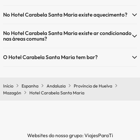
Piscina exterior (temporada de verão)
Sim, o Hotel Carabela Santa Maria tem recepção 24 horas.
No Hotel Carabela Santa Maria existe aquecimento?
Sim, o Hotel Carabela Santa Maria tem aquecimento nas áreas
No Hotel Carabela Santa Maria existe ar condicionado
comuns.
nas áreas comuns?
Sim, o Hotel Carabela Santa Maria tem ar condicionado nas áreas
O Hotel Carabela Santa Maria tem bar?
comuns.
Sim, o Hotel Carabela Santa Maria tem bar.
Início
Espanha
Andaluzia
Província de Huelva
Mazagón
Hotel Carabela Santa Maria
Websites do nosso grupo: ViajesParaTi