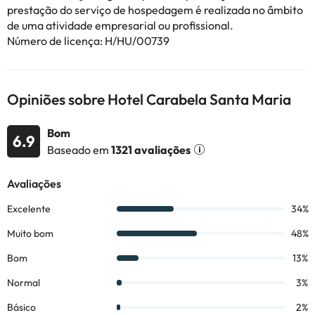
prestação do serviço de hospedagem é realizada no âmbito
consultar os respetivos preços diretamente junto do alojamento.
de uma atividade empresarial ou profissional.
Todas as informações desta página estão sujeitas a alterações
Número de licença: H/HU/00739
por parte do alojamento. Se tiver alguma dúvida, contacte-nos.
Opiniões sobre Hotel Carabela Santa Maria
Bom
6.9
Baseado em
1321 avaliações