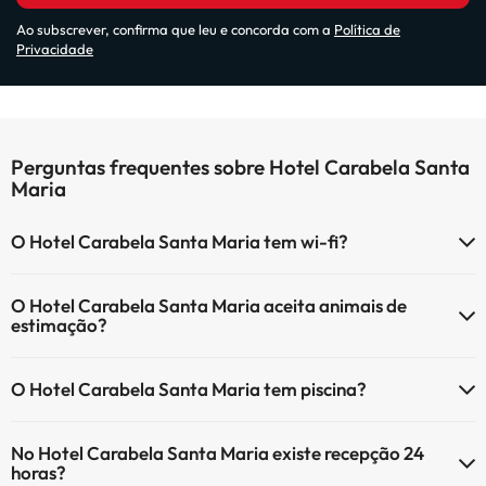
Ao subscrever, confirma que leu e concorda com a
Política de
Privacidade
Perguntas frequentes sobre Hotel Carabela Santa
Maria
O Hotel Carabela Santa Maria tem wi-fi?
O Hotel Carabela Santa Maria tem Wi-Fi.
O Hotel Carabela Santa Maria aceita animais de
estimação?
O Hotel Carabela Santa Maria não aceita animais de estimação.
O Hotel Carabela Santa Maria tem piscina?
Sim, Hotel Carabela Santa Maria tem piscina (pode ter custo
No Hotel Carabela Santa Maria existe recepção 24
adicional). Aqui tem mais info sobre a piscina e outras facilidades.
horas?