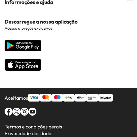
Informações e ajuda
Costa Brava
Hotéis em Braga
Hotéis perto de Pontos de Interesse
Costa Dorada
Contacto
Descarregue a nossa aplicação
Hotéis em Regiões Populares
Acesso a preços exclusivos
Costa da luz
Web corporativa
Hotéis em Países Populares
Todos os Hotéis
Aceitamos
Termos e condições gerais
Privacidade dos dados