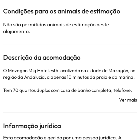
Condições para os animais de estimação
Não são permitidos animais de estimação neste
alojamento.
Descrição da acomodação
O Mazagon Mig Hotel está localizado na cidade de Mazagón, na
região da Andaluzia, a apenas 10 minutos da praia e da marina.
Tem 70 quartos duplos com casa de banho completa, telefone,
TV com antena parabólica, cofre, ar condicionado e
aquecimento.
O hotel dispõe de uma piscina com espreguiçadeiras e guarda-
sóis.
Informação jurídica
Esta acomodação é gerida por uma pessoa jurídica. A
Alguns dos serviços indicados podem ter custos adicionais. Pode