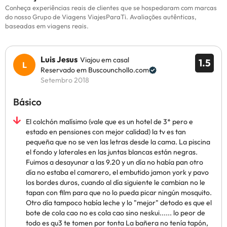
Conheça experiências reais de clientes que se hospedaram com marcas
do nosso Grupo de Viagens ViajesParaTi. Avaliações autênticas,
baseadas em viagens reais.
Luis Jesus
Viajou em casal
1.5
Reservado em Buscounchollo.com
Setembro 2018
Básico
El colchón malísimo (vale que es un hotel de 3* pero e
estado en pensiones con mejor calidad) la tv es tan
pequeña que no se ven las letras desde la cama. La piscina
el fondo y laterales en las juntas blancas están negras.
Fuimos a desayunar a las 9.20 y un día no había pan otro
día no estaba el camarero, el embutido jamon york y pavo
los bordes duros, cuando al día siguiente le cambian no le
tapan con film para que no lo pueda picar ningún mosquito.
Otro día tampoco había leche y lo "mejor" detodo es que el
bote de cola cao no es cola cao sino neskui...... lo peor de
todo es qu3 te tomen por tonta La bañera no tenía tapón,