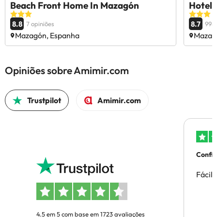
Beach Front Home In Mazagón
Hotel 
8.8
8.7
7 opiniões
998 
Mazagón, Espanha
Mazag
Opiniões sobre Amimir.com
Trustpilot
Amimir.com
Confi
Fácil
4.5 em 5 com base em 1723 avaliações