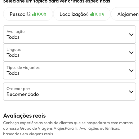
Selecione um tópico para ver críticas específicas
Pessoal
Localização
Alojamen
12
6
100%
100%
Avaliação
Todos
Línguas
Todos
Tipos de viajantes
Todos
Ordenar por:
Recomendado
Avaliações reais
Conheça experiências reais de clientes que se hospedaram com marcas
do nosso Grupo de Viagens ViajesParaTi. Avaliações autênticas,
baseadas em viagens reais.