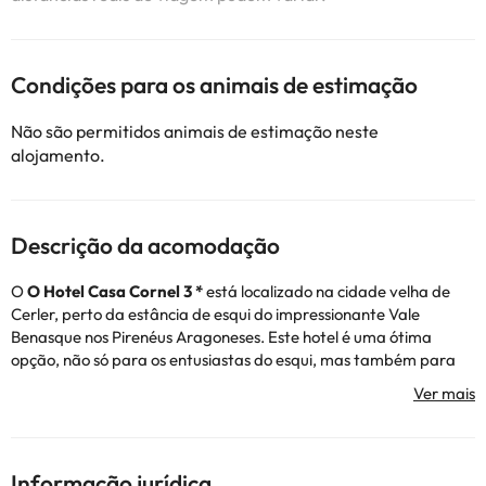
Condições para os animais de estimação
Não são permitidos animais de estimação neste
alojamento.
Descrição da acomodação
O
O Hotel Casa Cornel 3 *
está localizado na
cidade velha de
Cerler, perto da estância de esqui do impressionante Vale
Benasque nos Pirenéus Aragoneses. Este hotel é uma ótima
opção, não só para os entusiastas do esqui, mas também para
quem deseja férias relaxantes longe dos centros turísticos
lotados.
O alojamento dispõe de recepção, aquecimento, bar-
restaurante, guarda-bagagens e esquis gratuitos, parque de
estacionamento exterior gratuito, zona ajardinada e ligação Wi-
Informação jurídica