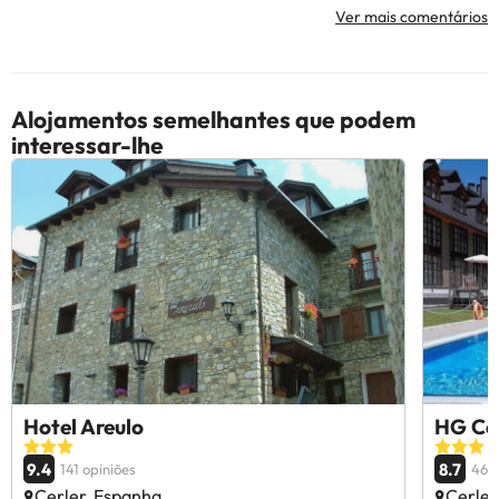
Ver mais comentários
Alojamentos semelhantes que podem
interessar-lhe
Hotel Areulo
HG Ce
9.4
8.7
141 opiniões
463 
Cerler, Espanha
Cerler