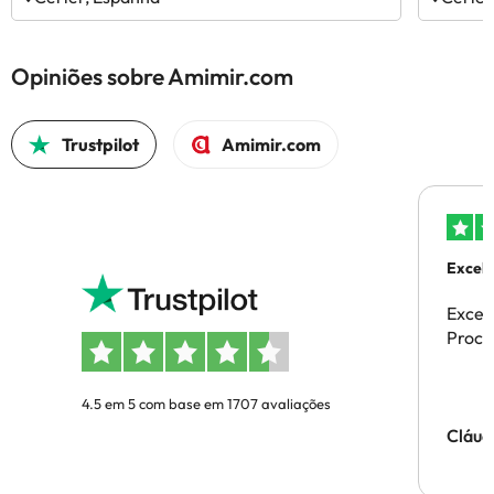
Opiniões sobre Amimir.com
Trustpilot
Amimir.com
Excele
Excel
Proces
4.5 em 5 com base em 1707 avaliações
Cláud