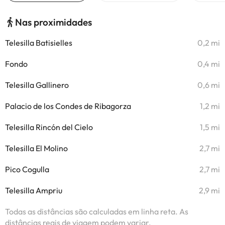
Nas proximidades
Telesilla Batisielles
0,2 mi
Fondo
0,4 mi
Telesilla Gallinero
0,6 mi
Palacio de los Condes de Ribagorza
1,2 mi
Telesilla Rincón del Cielo
1,5 mi
Telesilla El Molino
2,7 mi
Pico Cogulla
2,7 mi
Telesilla Ampriu
2,9 mi
Todas as distâncias são calculadas em linha reta. As
distâncias reais de viagem podem variar.