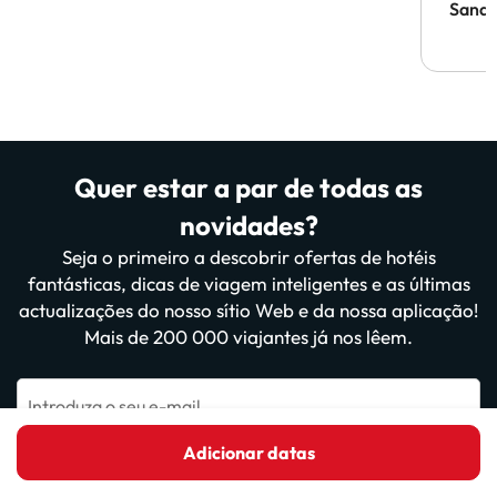
Sandr
Quer estar a par de todas as
novidades?
Seja o primeiro a descobrir ofertas de hotéis
fantásticas, dicas de viagem inteligentes e as últimas
actualizações do nosso sítio Web e da nossa aplicação!
Mais de 200 000 viajantes já nos lêem.
Introduza o seu e-mail
Adicionar datas
Inscrever-me agora