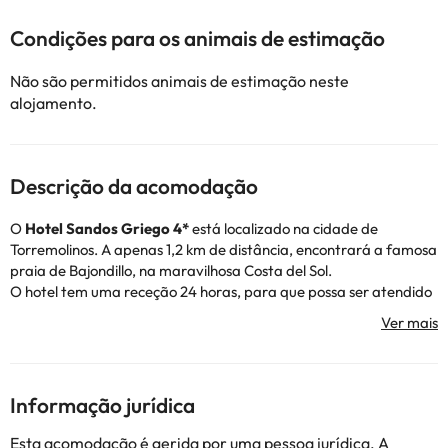
Condições para os animais de estimação
Não são permitidos animais de estimação neste
alojamento.
Descrição da acomodação
O
Hotel Sandos Griego 4*
está localizado na cidade de
Torremolinos. A apenas 1,2 km de distância, encontrará a famosa
praia de Bajondillo, na maravilhosa Costa del Sol.
O hotel tem uma receção 24 horas, para que possa ser atendido
sempre que precisar, ar condicionado e aquecimento, bem como
ligação Wi-Fi gratuita e estacionamento exterior (mediante
pagamento).
No verão, pode descontrair no terraço e refrescar-se na piscina
exterior, o que é ótimo!
Informação jurídica
Os quartos são confortáveis e estão decorados com cores
quentes e dispõem de ar condicionado e aquecimento, ligação
Esta acomodação é gerida por uma pessoa jurídica. A