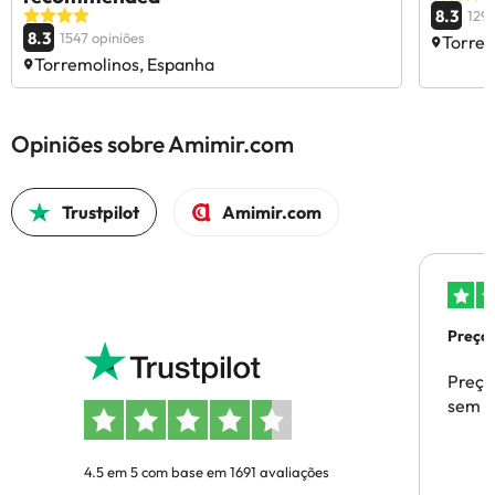
8.3
1291
8.3
1547 opiniões
Torrem
Torremolinos, Espanha
Opiniões sobre Amimir.com
Trustpilot
Amimir.com
Preços
Preço
sem p
4.5 em 5 com base em 1691 avaliações