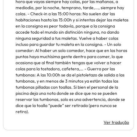
hora que vayas siempre hay colas, por las mañanas, a
mediodía, por la noche, temprano, tarde,..., siempre hay
colas. - Check-in a las 15:00 horas: No suelen dar las
habitaciones hasta las 15:00h y si intentas dejar las maletas
en la consigna es peor todavía, porque a la consigna
accede todo el mundo sin distinción ninguna, no dando
ninguna seguridad a tus maletas. Vuelve a haber colas
incluso para guardar tu maleta en la consigna. - Un solo
comedor: Al haber un solo comedor, hace que en las horas
puntas haya muchísima gente dentro para comer, lo que
ocasiona que al final también tengas que volver a hacer
colas para la tostadora, cafetera,… - Guerra por las
tumbonas: A las 10:00h se da el pistoletazo de salida a las
tumbonas, y en menos de 3 minutos ya están todas las
tumbonas pilladas con toallas. Si bien el personal de la
piscina deja una nota donde se dice que no se pueden
reservar las tumbonas, solo es una advertencia, donde se
dice que la toalla “puede” ser retirada (pero nunca se
retira).
Ver tradução