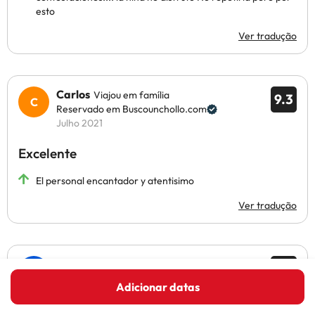
esto
Ver tradução
Carlos
Viajou em família
9.3
Reservado em Buscounchollo.com
Julho 2021
Excelente
El personal encantador y atentisimo
Ver tradução
Ivan
Viajou em família
7.3
Reservado em Buscounchollo.com
Adicionar datas
Junho 2021