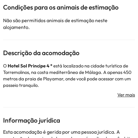
Condições para os animais de estimação
Não são permitidos animais de estimação neste
alojamento.
Descrição da acomodação
O
Hotel
Sol Principe 4 *
está localizado na cidade turística de
Torremolinos, na costa mediterrânea de Málaga. A apenas 450
metros da praia de Playamar, onde você pode acessar com um
passeio tranquilo.
O
hotel
dispõe de recepção 24 horas, serviço de restaurante
onde poderá degustar os pratos mais típicos, ligação Wi-Fi, bem
como uma grande piscina exterior (só no verão), outra piscina
climatizada e muitas actividades e outros serviços para o seu
férias inesquecíveis :-)
Informação jurídica
Os
quartos
totalmente decorados são confortáveis e simples,
oferecendo o máximo conforto e relaxamento aos hóspedes.
Esta acomodação é gerida por uma pessoa jurídica. A
Têm televisão, telefone, ar condicionado e banho completo com