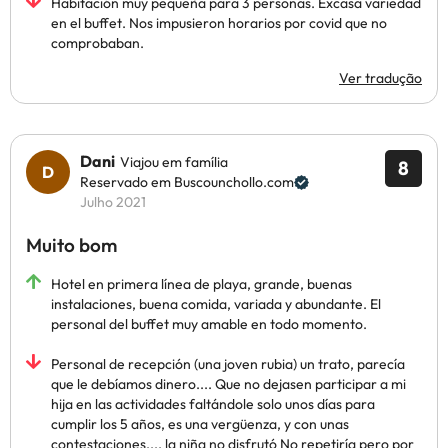
Habitación muy pequeña para 3 personas. Excasa variedad
en el buffet. Nos impusieron horarios por covid que no
comprobaban.
Ver tradução
Dani
Viajou em família
8
Reservado em Buscounchollo.com
Julho 2021
Muito bom
Hotel en primera línea de playa, grande, buenas
instalaciones, buena comida, variada y abundante. El
personal del buffet muy amable en todo momento.
Personal de recepción (una joven rubia) un trato, parecía
que le debíamos dinero.... Que no dejasen participar a mi
hija en las actividades faltándole solo unos días para
cumplir los 5 años, es una vergüenza, y con unas
contestaciones.... la niña no disfrutó No repetiría pero por