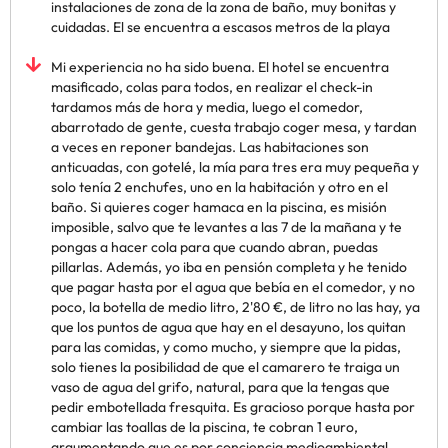
instalaciones de zona de la zona de baño, muy bonitas y
cuidadas. El se encuentra a escasos metros de la playa
Mi experiencia no ha sido buena. El hotel se encuentra
masificado, colas para todos, en realizar el check-in
tardamos más de hora y media, luego el comedor,
abarrotado de gente, cuesta trabajo coger mesa, y tardan
a veces en reponer bandejas. Las habitaciones son
anticuadas, con gotelé, la mía para tres era muy pequeña y
solo tenía 2 enchufes, uno en la habitación y otro en el
baño. Si quieres coger hamaca en la piscina, es misión
imposible, salvo que te levantes a las 7 de la mañana y te
pongas a hacer cola para que cuando abran, puedas
pillarlas. Además, yo iba en pensión completa y he tenido
que pagar hasta por el agua que bebía en el comedor, y no
poco, la botella de medio litro, 2'80 €, de litro no las hay, ya
que los puntos de agua que hay en el desayuno, los quitan
para las comidas, y como mucho, y siempre que la pidas,
solo tienes la posibilidad de que el camarero te traiga un
vaso de agua del grifo, natural, para que la tengas que
pedir embotellada fresquita. Es gracioso porque hasta por
cambiar las toallas de la piscina, te cobran 1 euro,
argumentando que es por conciencia medioambiental,