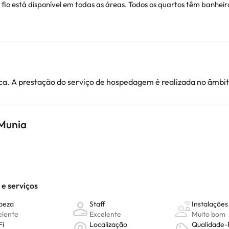
m fio está disponível em todas as áreas. Todos os quartos têm banh
e iPod e TV de tela plana via satélite. O hotel dispõe de um spa com
rem.
ionais. Pode consultar os respetivos preços diretamente junto do al
ver alguma dúvida, contacte-nos.
a. A prestação do serviço de hospedagem é realizada no âmbito
 Munia