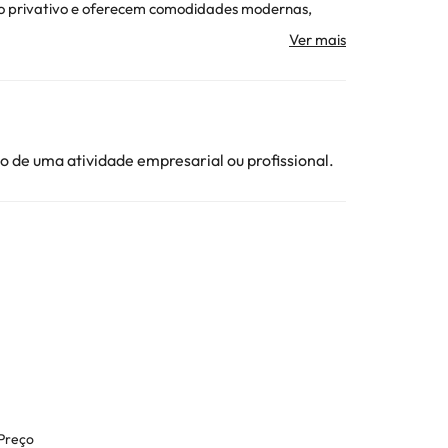
eiro privativo e oferecem comodidades modernas,
 jacuzzi, sauna, banho turco, banho turco e uma
ojamento. Todas as informações desta página estão
 de uma atividade empresarial ou profissional.