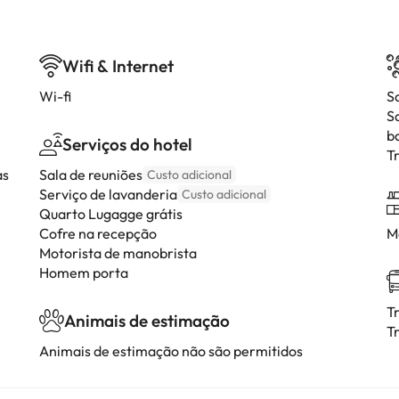
Wifi & Internet
Wi-fi
S
S
b
Serviços do hotel
T
as
Sala de reuniões
Custo adicional
Serviço de lavanderia
Custo adicional
Quarto Lugagge grátis
Cofre na recepção
M
Motorista de manobrista
Homem porta
T
Animais de estimação
T
Animais de estimação não são permitidos