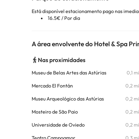
Está disponível estacionamento pago nas imedi
16.5€ / Por dia
A área envolvente do Hotel & Spa Pr
Nas proximidades
Museu de Belas Artes das Astúrias
0,1 m
Mercado El Fontán
0,2 m
Museu Arqueológico das Astúrias
0,2 m
Mosteiro de São Paio
0,2 m
Universidade de Oviedo
0,2 m
Teatro Campoamor
0,3 m