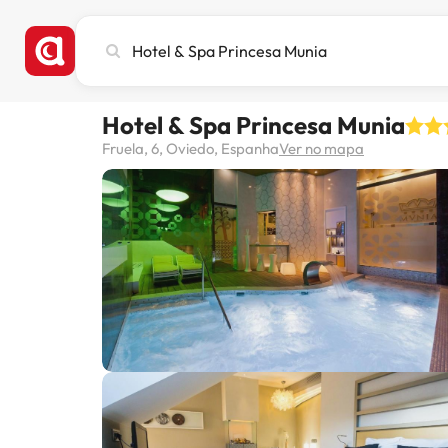
Pesquise
cidade,
hotel
ou
Hotel & Spa Princesa Munia
destino
Fruela, 6, Oviedo, Espanha
Ver no mapa