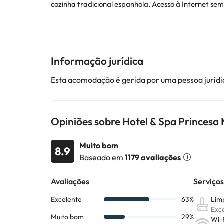
cozinha tradicional espanhola. Acesso à Internet se
incluindo sistema de som estéreo de TV, carregador d
variedade de tratamentos para os hóspedes relaxa
Alguns dos serviços indicados podem ter custos adic
Informação jurídica
sujeitas a alterações por parte do alojamento. Se ti
Esta acomodação é gerida por uma pessoa jurídic
Opiniões sobre Hotel & Spa Princesa
Muito bom
8.9
Baseado em
1179 avaliações