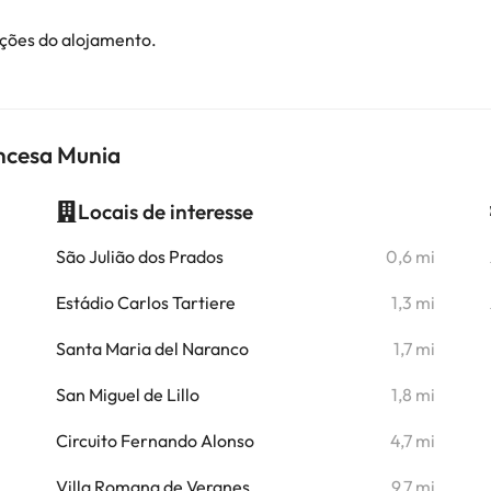
ações do alojamento.
incesa Munia
Locais de interesse
i
São Julião dos Prados
0,6 mi
i
Estádio Carlos Tartiere
1,3 mi
i
Santa Maria del Naranco
1,7 mi
i
San Miguel de Lillo
1,8 mi
i
Circuito Fernando Alonso
4,7 mi
i
Villa Romana de Veranes
9,7 mi