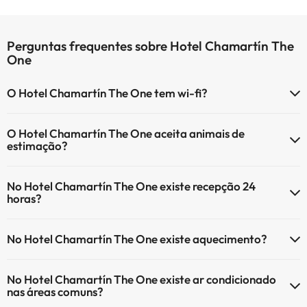
Perguntas frequentes sobre Hotel Chamartín The
One
O Hotel Chamartín The One tem wi-fi?
O Hotel Chamartín The One tem Wi-Fi.
O Hotel Chamartín The One aceita animais de
estimação?
O Hotel Chamartín The One não aceita animais de estimação.
No Hotel Chamartín The One existe recepção 24
horas?
Sim, o Hotel Chamartín The One tem recepção 24 horas.
No Hotel Chamartín The One existe aquecimento?
Sim, o Hotel Chamartín The One tem aquecimento nas áreas
No Hotel Chamartín The One existe ar condicionado
comuns.
nas áreas comuns?