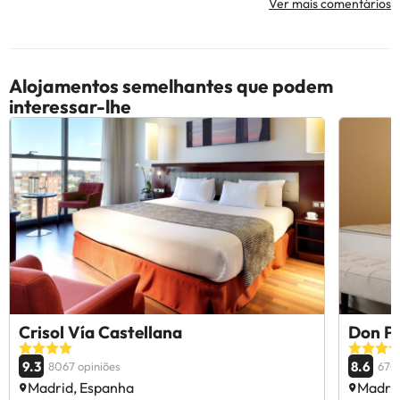
Ver mais comentários
Alojamentos semelhantes que podem
interessar-lhe
Crisol Vía Castellana
Don P
9.3
8.6
8067 opiniões
670 
Madrid, Espanha
Madrid