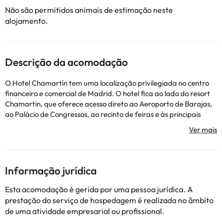
Não são permitidos animais de estimação neste
alojamento.
Descrição da acomodação
O Hotel Chamartín tem uma localização privilegiada no centro
financeiro e comercial de Madrid. O hotel fica ao lado do resort
Chamartin, que oferece acesso direto ao Aeroporto de Barajas,
ao Palácio de Congressos, ao recinto de feiras e às principais
atrações turísticas da cidade. O Paseo de la Castellana está a
poucos minutos do hotel e o Estádio Santiago Bernabeu fica a
menos de 3 km de distância. O hotel tem 378 quartos espaçosos e
luminosos com Wi-Fi. Especialistas em reuniões e convenções, o
hotel possui espaços abertos e luz natural, equipados com as
Informação jurídica
mais recentes tecnologias. Os hóspedes podem fazer uso do café
e centro de negócios, ou descontrair no Relax Cabin 24 horas
Esta acomodação é gerida por uma pessoa jurídica. A
localizado no corredor.
prestação do serviço de hospedagem é realizada no âmbito
de uma atividade empresarial ou profissional.