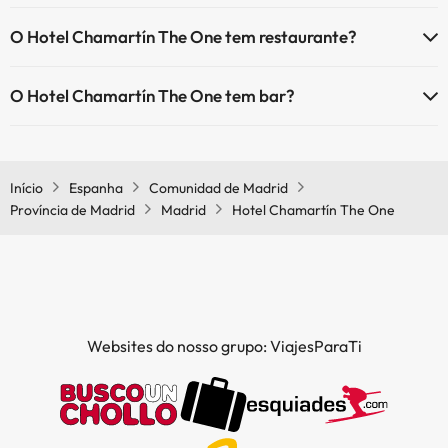
Sim, o Hotel Chamartín The One tem ar condicionado nas áreas
O Hotel Chamartín The One tem restaurante?
comuns.
Sim, o Hotel Chamartín The One tem restaurante.
O Hotel Chamartín The One tem bar?
Sim, o Hotel Chamartín The One tem bar.
Início
Espanha
Comunidad de Madrid
Província de Madrid
Madrid
Hotel Chamartín The One
Websites do nosso grupo: ViajesParaTi