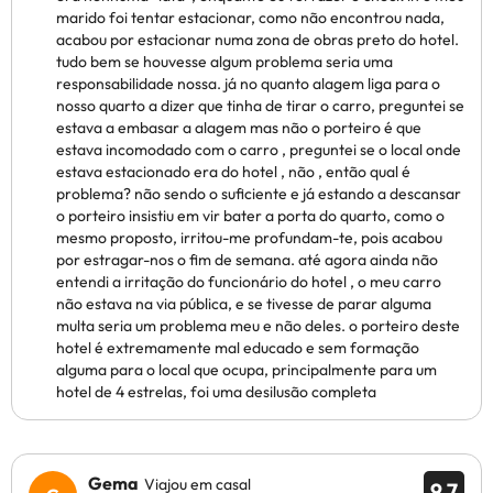
marido foi tentar estacionar, como não encontrou nada,
acabou por estacionar numa zona de obras preto do hotel.
tudo bem se houvesse algum problema seria uma
responsabilidade nossa. já no quanto alagem liga para o
nosso quarto a dizer que tinha de tirar o carro, preguntei se
estava a embasar a alagem mas não o porteiro é que
estava incomodado com o carro , preguntei se o local onde
estava estacionado era do hotel , não , então qual é
problema? não sendo o suficiente e já estando a descansar
o porteiro insistiu em vir bater a porta do quarto, como o
mesmo proposto, irritou-me profundam-te, pois acabou
por estragar-nos o fim de semana. até agora ainda não
entendi a irritação do funcionário do hotel , o meu carro
não estava na via pública, e se tivesse de parar alguma
multa seria um problema meu e não deles. o porteiro deste
hotel é extremamente mal educado e sem formação
alguma para o local que ocupa, principalmente para um
hotel de 4 estrelas, foi uma desilusão completa
Gema
Viajou em casal
9.7