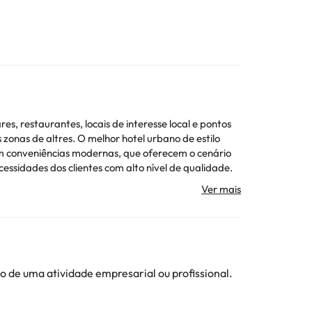
, restaurantes, locais de interesse local e pontos
zonas de altres. O melhor hotel urbano de estilo
om conveniências modernas, que oferecem o cenário
essidades dos clientes com alto nível de qualidade.
ta informação está sujeita a alterações pelo
ojamento. Todas as informações desta página estão
 de uma atividade empresarial ou profissional.