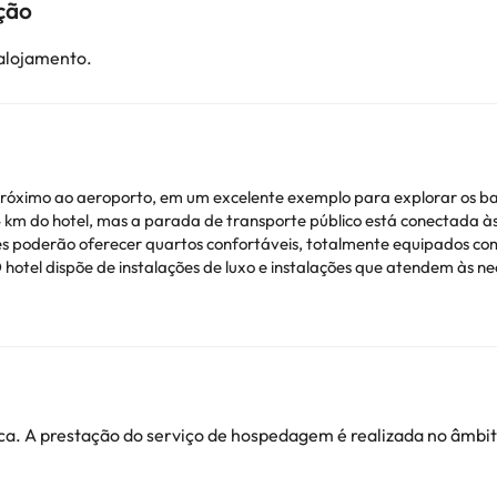
ção
 alojamento.
róximo ao aeroporto, em um excelente exemplo para explorar os bares
 km do hotel, mas a parada de transporte público está conectada às 
ntes poderão oferecer quartos confortáveis, totalmente equipados c
hotel dispõe de instalações de luxo e instalações que atendem às nec
vem ser pagos no hotel. Você pode verificar as tarifas uma vez lá. Es
ionais. Pode consultar os respetivos preços diretamente junto do al
a. A prestação do serviço de hospedagem é realizada no âmbito
ver alguma dúvida, contacte-nos.