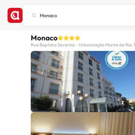
Pesquise
cidade,
hotel
ou
Monaco
destino
Rua Baptista Severino - Urbanização Monte da Ria, 