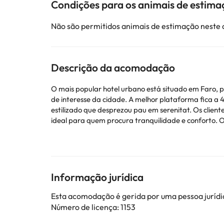
Condições para os animais de estima
Não são permitidos animais de estimação neste
Descrição da acomodação
O mais popular hotel urbano está situado em Faro, p
de interesse da cidade. A melhor plataforma fica a 4
estilizado que desprezou pau em serenitat. Os clie
ideal para quem procura tranquilidade e conforto. O 
Alguns dos serviços listados podem ser extras que de
alojamento.
Informação jurídica
Alguns dos serviços indicados podem ter custos adic
Esta acomodação é gerida por uma pessoa jurídic
sujeitas a alterações por parte do alojamento. Se ti
Número de licença: 1153