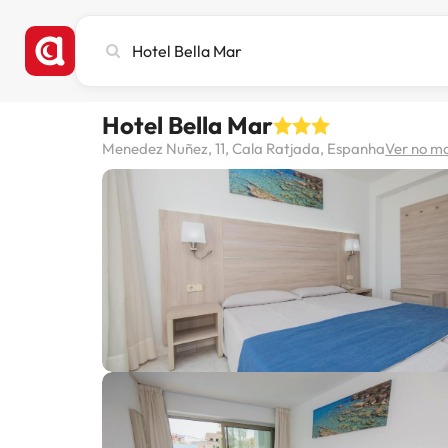
Pesquise
cidade,
hotel
ou
Hotel Bella Mar
destino
Menedez Nuñez, 11, Cala Ratjada, Espanha
Ver no m