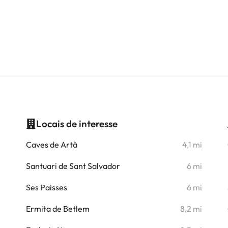
Locais de interesse
i
Caves de Artà
4,1 mi
i
Santuari de Sant Salvador
6 mi
i
Ses Paisses
6 mi
i
Ermita de Betlem
8,2 mi