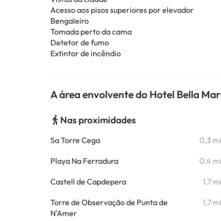
Acesso aos pisos superiores por elevador
Bengaleiro
Tomada perto da cama
Detetor de fumo
Extintor de incêndio
A área envolvente do Hotel Bella Mar
Nas proximidades
Sa Torre Cega
0,3 m
Playa Na Ferradura
0,4 m
Castell de Capdepera
1,7 m
Torre de Observação de Punta de
1,7 m
N'Amer