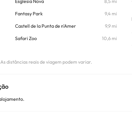
Esglesia Nova
8,5 mi
i
Fantasy Park
9,4 mi
Castell de la Punta de n'Amer
9,9 mi
Safari Zoo
10,6 mi
. As distâncias reais de viagem podem variar.
ção
 alojamento.