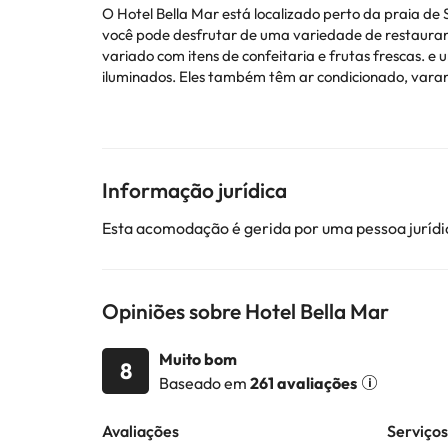
O Hotel Bella Mar está localizado perto da praia de
você pode desfrutar de uma variedade de restaurant
variado com itens de confeitaria e frutas frescas. 
iluminados. Eles também têm ar condicionado, varan
gratuitos e toalhas. Este alojamento também tem um
dinheiro em comparação com outras acomodações 
Alguns dos serviços detalhados podem ser pagos. Voc
Informação jurídica
Esta acomodação é gerida por uma pessoa jurídic
Alguns dos serviços indicados podem ter custos adic
sujeitas a alterações por parte do alojamento. Se ti
Opiniões sobre Hotel Bella Mar
Muito bom
8
Baseado em
261 avaliações