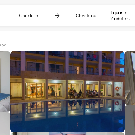
1 quarto
Check-in
Check-out
2 adultos
apa