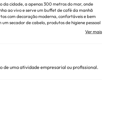
tro da cidade, a apenas 300 metros do mar, onde
inha ao vivo e serve um buffet de café da manhã
uartos com decoração moderna, confortáveis e bem
m um secador de cabelo, produtos de higiene pessoal
, graças a isso os clientes obtêm mais do seu
nformação está sujeita a alterações pelo alojamento.
 de uma atividade empresarial ou profissional.
ojamento. Todas as informações desta página estão