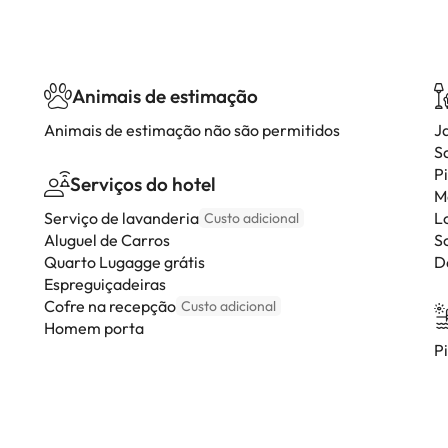
Animais de estimação
Animais de estimação não são permitidos
J
S
P
Serviços do hotel
M
Serviço de lavanderia
L
Custo adicional
Aluguel de Carros
S
Quarto Lugagge grátis
D
Espreguiçadeiras
Cofre na recepção
Custo adicional
Homem porta
P