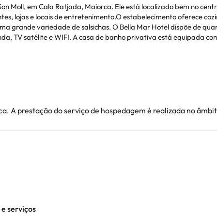
 Son Moll, em Cala Ratjada, Maiorca. Ele está localizado bem no cen
es, lojas e locais de entretenimento.O estabelecimento oferece coz
e uma grande variedade de salsichas. O Bella Mar Hotel dispõe de q
da, TV satélite e WIFI. A casa de banho privativa está equipada co
a boa pontuação para o melhor valor para o dinheiro em Cala Rajada
na mesma cidade.
ê pode verificar suas taxas diretamente no estabelecimento. Esta i
a. A prestação do serviço de hospedagem é realizada no âmbito
ionais. Pode consultar os respetivos preços diretamente junto do al
ver alguma dúvida, contacte-nos.