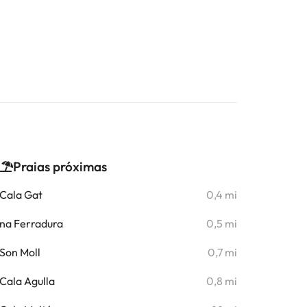
Praias próximas
Cala Gat
0,4 mi
na Ferradura
0,5 mi
Son Moll
0,7 mi
Cala Agulla
0,8 mi