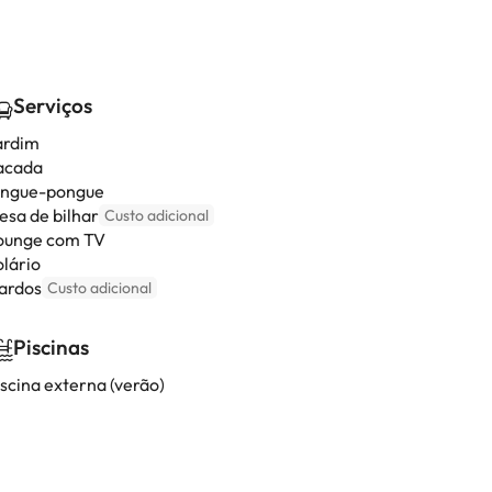
Serviços
ardim
acada
ingue-pongue
esa de bilhar
Custo adicional
ounge com TV
olário
ardos
Custo adicional
Piscinas
iscina externa (verão)