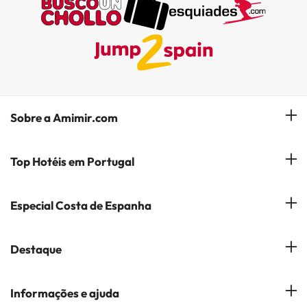
Sobre a Amimir.com
Quem somos?
Top Hotéis em Portugal
Gerir a minha reserva
Hóteis em Lisboa
Especial Costa de Espanha
Subscreva a nossa Newsletter
Hotéis no Porto
Empresas do Grupo
Costa del Sol
Destaque
Hotéis em Coimbra
Opiniões
Costa Blanca
Hotéis em Albufeira
Hotéis em Cidades Populares
Informações e ajuda
Costa Brava