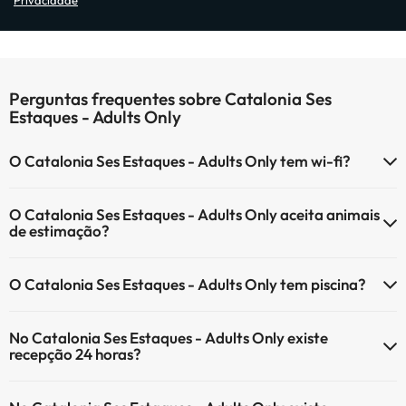
Privacidade
Perguntas frequentes sobre Catalonia Ses
Estaques - Adults Only
O Catalonia Ses Estaques - Adults Only tem wi-fi?
O Catalonia Ses Estaques - Adults Only tem Wi-Fi.
O Catalonia Ses Estaques - Adults Only aceita animais
de estimação?
O Catalonia Ses Estaques - Adults Only não aceita animais de
O Catalonia Ses Estaques - Adults Only tem piscina?
estimação.
Sim, Catalonia Ses Estaques - Adults Only tem piscina (pode ter
No Catalonia Ses Estaques - Adults Only existe
custo adicional). Aqui tem mais info sobre a piscina e outras
recepção 24 horas?
facilidades.
Sim, o Catalonia Ses Estaques - Adults Only tem recepção 24 horas.
Piscina exterior (temporada de verão)