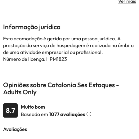
verificar suas taxas diretamente no estabelecimento. Esta
informação está sujeita a alterações pelo alojamento.
Informação jurídica
Alguns dos serviços indicados podem ter custos adicionais. Pode
consultar os respetivos preços diretamente junto do alojamento.
Esta acomodação é gerida por uma pessoa jurídica. A
Todas as informações desta página estão sujeitas a alterações
prestação do serviço de hospedagem é realizada no âmbito
por parte do alojamento. Se tiver alguma dúvida, contacte-nos.
de uma atividade empresarial ou profissional.
Número de licença: HPM1823
Opiniões sobre Catalonia Ses Estaques -
Adults Only
Muito bom
8.7
Baseado em
1077 avaliações