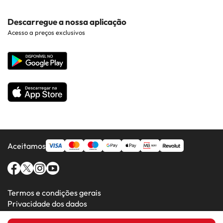
Hotéis em Braga
Hotéis perto de Pontos de Interesse
Costa Dorada
Contacto
Descarregue a nossa aplicação
Hotéis em Regiões Populares
Acesso a preços exclusivos
Costa da luz
Web corporativa
Hotéis em Países Populares
Todos os Hotéis
Aceitamos
Termos e condições gerais
Privacidade dos dados
Política de cookies