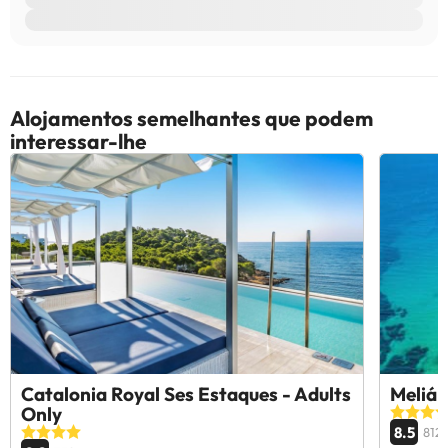
Alojamentos semelhantes que podem
interessar-lhe
Catalonia Royal Ses Estaques - Adults
Meliá 
Only
8.5
812 