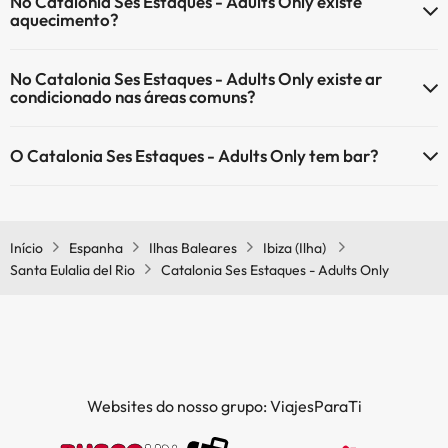
No Catalonia Ses Estaques - Adults Only existe
Piscina exterior (toda a temporada)
aquecimento?
Sim, o Catalonia Ses Estaques - Adults Only tem aquecimento nas
No Catalonia Ses Estaques - Adults Only existe ar
áreas comuns.
condicionado nas áreas comuns?
Sim, o Catalonia Ses Estaques - Adults Only tem ar condicionado nas
O Catalonia Ses Estaques - Adults Only tem bar?
áreas comuns.
Sim, o Catalonia Ses Estaques - Adults Only tem bar.
Início
Espanha
Ilhas Baleares
Ibiza (Ilha)
Santa Eulalia del Rio
Catalonia Ses Estaques - Adults Only
Websites do nosso grupo: ViajesParaTi