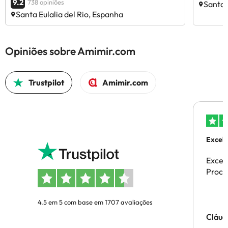
9.2
738 opiniões
Santa 
Santa Eulalia del Rio, Espanha
Opiniões sobre Amimir.com
Trustpilot
Amimir.com
Excele
Excel
Proces
4.5 em 5 com base em 1707 avaliações
Cláud