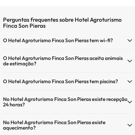
Perguntas frequentes sobre Hotel Agroturismo
Finca Son Pieras
O Hotel Agroturismo Finca Son Pieras tem wi-fi?
O Hotel Agroturismo Finca Son Pieras tem Wi-Fi.
O Hotel Agroturismo Finca Son Pieras aceita animais
de estimação?
O Hotel Agroturismo Finca Son Pieras não aceita animais de
O Hotel Agroturismo Finca Son Pieras tem piscina?
estimação.
Sim, Hotel Agroturismo Finca Son Pieras tem piscina (pode ter custo
No Hotel Agroturismo Finca Son Pieras existe recepção
adicional). Aqui tem mais info sobre a piscina e outras facilidades.
24 horas?
Piscina exterior (temporada de verão)
Sim, o Hotel Agroturismo Finca Son Pieras tem recepção 24 horas.
Piscina exterior (toda a temporada)
No Hotel Agroturismo Finca Son Pieras existe
aquecimento?