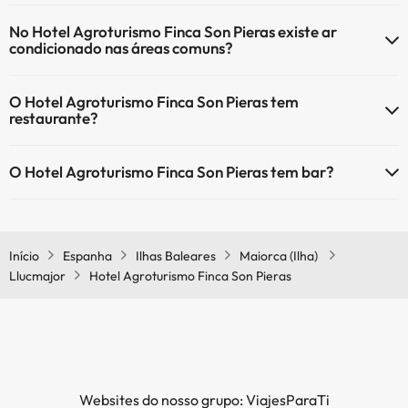
Sim, o Hotel Agroturismo Finca Son Pieras tem aquecimento nas
No Hotel Agroturismo Finca Son Pieras existe ar
áreas comuns.
condicionado nas áreas comuns?
Sim, o Hotel Agroturismo Finca Son Pieras tem ar condicionado nas
O Hotel Agroturismo Finca Son Pieras tem
áreas comuns.
restaurante?
Sim, o Hotel Agroturismo Finca Son Pieras tem restaurante.
O Hotel Agroturismo Finca Son Pieras tem bar?
Sim, o Hotel Agroturismo Finca Son Pieras tem bar.
Início
Espanha
Ilhas Baleares
Maiorca (Ilha)
Llucmajor
Hotel Agroturismo Finca Son Pieras
Websites do nosso grupo: ViajesParaTi