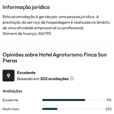
informação está sujeita a alterações pelo alojamento.
Informação jurídica
Esta acomodação é gerida por uma pessoa jurídica. A
Alguns dos serviços indicados podem ter custos adicionais. Pode
prestação do serviço de hospedagem é realizada no âmbito
consultar os respetivos preços diretamente junto do alojamento.
de uma atividade empresarial ou profissional.
Todas as informações desta página estão sujeitas a alterações
Número de licença: AG/195
por parte do alojamento. Se tiver alguma dúvida, contacte-nos.
Opiniões sobre Hotel Agroturismo Finca Son
Pieras
Excelente
9
Baseado em
202 avaliações