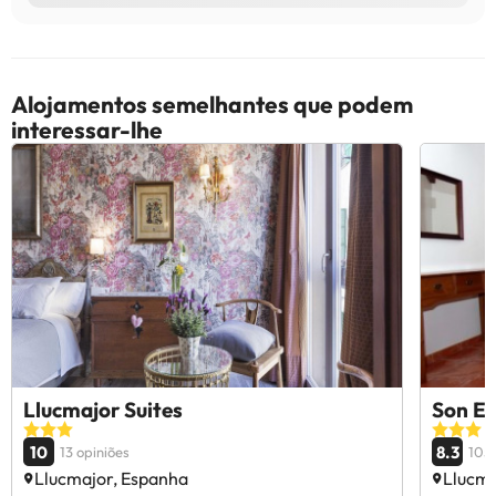
Alojamentos semelhantes que podem
interessar-lhe
Llucmajor Suites
Son Es
10
8.3
13 opiniões
105 
Llucmajor, Espanha
Llucma