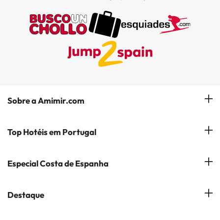
Sobre a Amimir.com
Quem somos?
Top Hotéis em Portugal
Gerir a minha reserva
Hóteis em Lisboa
Especial Costa de Espanha
Subscreva a nossa Newsletter
Hotéis no Porto
Empresas do Grupo
Costa del Sol
Destaque
Hotéis em Coimbra
Opiniões
Costa Blanca