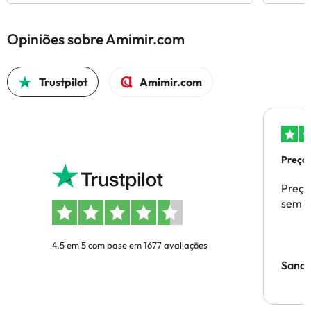
Opiniões sobre Amimir.com
Trustpilot
Amimir.com
Preços
Preço
sem p
4.5 em 5 com base em 1677 avaliações
Sandr