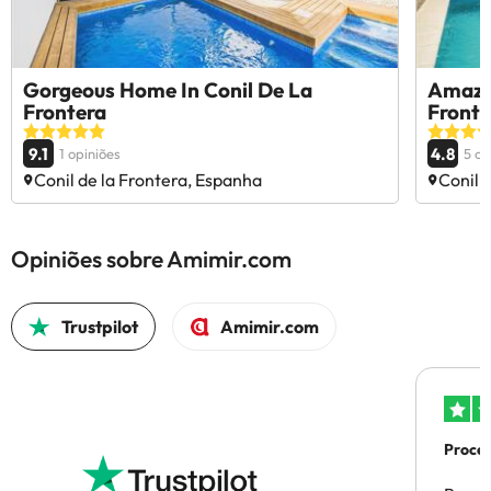
Gorgeous Home In Conil De La
Amazin
Frontera
Fronte
9.1
4.8
1 opiniões
5 op
Conil de la Frontera, Espanha
Conil 
Opiniões sobre Amimir.com
Trustpilot
Amimir.com
Proces