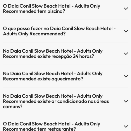
O Daia Conil Slow Beach Hotel - Adults Only Recommended não
O Daia Conil Slow Beach Hotel - Adults Only
aceita animais de estimação.
Recommended tem piscina?
Sim, Daia Conil Slow Beach Hotel - Adults Only Recommended tem
O que posso fazer no Daia Conil Slow Beach Hotel -
piscina (pode ter custo adicional). Aqui tem mais info sobre a piscina
Adults Only Recommended?
e outras facilidades.
O Daia Conil Slow Beach Hotel - Adults Only Recommended oferece
Piscina exterior (temporada de verão)
No Daia Conil Slow Beach Hotel - Adults Only
as seguintes actividades (algumas podem ser pagas):
Recommended existe recepção 24 horas?
Serviço de massagens
Sim, o Daia Conil Slow Beach Hotel - Adults Only Recommended tem
No Daia Conil Slow Beach Hotel - Adults Only
recepção 24 horas.
Recommended existe aquecimento?
Sim, o Daia Conil Slow Beach Hotel - Adults Only Recommended tem
No Daia Conil Slow Beach Hotel - Adults Only
aquecimento nas áreas comuns.
Recommended existe ar condicionado nas áreas
comuns?
Sim, o Daia Conil Slow Beach Hotel - Adults Only Recommended tem
O Daia Conil Slow Beach Hotel - Adults Only
ar condicionado nas áreas comuns.
Recommended tem restaurante?