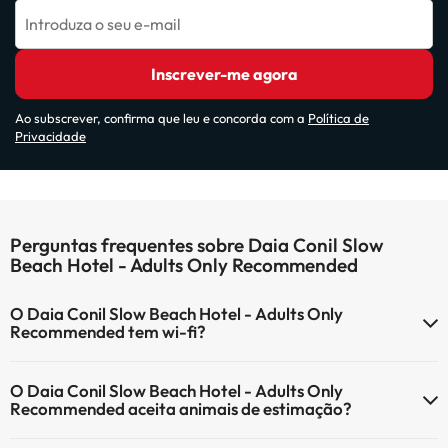
Introduza o seu e-mail
Inscrever-me agora
Ao subscrever, confirma que leu e concorda com a
Política de
Privacidade
Perguntas frequentes sobre Daia Conil Slow
Beach Hotel - Adults Only Recommended
O Daia Conil Slow Beach Hotel - Adults Only
Recommended tem wi-fi?
O Daia Conil Slow Beach Hotel - Adults Only Recommended tem Wi-
O Daia Conil Slow Beach Hotel - Adults Only
Fi.
Recommended aceita animais de estimação?