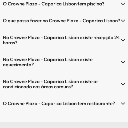
O Crowne Plaza - Caparica Lisbon tem piscina?
(sujeito a pedido e com pagamento directo no local). Consulte as
condições.
Sim, Crowne Plaza - Caparica Lisbon tem piscina (pode ter custo
O que posso fazer no Crowne Plaza - Caparica Lisbon?
adicional). Aqui tem mais info sobre a piscina e outras facilidades.
O Crowne Plaza - Caparica Lisbon oferece as seguintes actividades
Piscina exterior (temporada de verão)
No Crowne Plaza - Caparica Lisbon existe recepção 24
(algumas podem ser pagas):
Piscina exterior (toda a temporada)
horas?
Serviço de massagens
Sim, o Crowne Plaza - Caparica Lisbon tem recepção 24 horas.
No Crowne Plaza - Caparica Lisbon existe
aquecimento?
Sim, o Crowne Plaza - Caparica Lisbon tem aquecimento nas áreas
No Crowne Plaza - Caparica Lisbon existe ar
comuns.
condicionado nas áreas comuns?
Sim, o Crowne Plaza - Caparica Lisbon tem ar condicionado nas
O Crowne Plaza - Caparica Lisbon tem restaurante?
áreas comuns.
Sim, o Crowne Plaza - Caparica Lisbon tem restaurante.