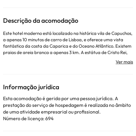
Descrição da acomodação
Este hotel moderno está localizado na histórica vila de Capuchos,
a apenas 10 minutos de carro de Lisboa, e oferece uma vista
fantástica da costa da Caparica e do Oceano Atlântico. Existem
praias de areia branca a apenas 3 km. A estátua de Cristo Rei,
no rio Tejo, Lisboa e o centro comercial Almada Forum são
facilmente acessíveis. O Aeroporto Internacional de Lisboa fica a
20 minutos de carro.
Informação jurídica
Alguns dos serviços indicados podem ter custos adicionais. Pode
consultar os respetivos preços diretamente junto do alojamento.
Esta acomodação é gerida por uma pessoa jurídica. A
Todas as informações desta página estão sujeitas a alterações
prestação do serviço de hospedagem é realizada no âmbito
por parte do alojamento. Se tiver alguma dúvida, contacte-nos.
de uma atividade empresarial ou profissional.
Número de licença: 694