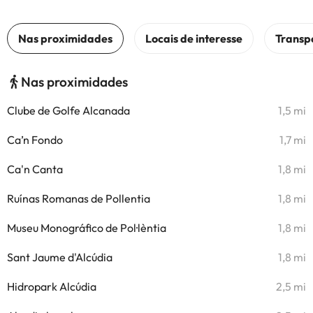
Nas proximidades
Clube de Golfe Alcanada
1,5 mi
Ca’n Fondo
1,7 mi
Ca'n Canta
1,8 mi
Ruínas Romanas de Pollentia
1,8 mi
Museu Monográfico de Pol·lèntia
1,8 mi
Sant Jaume d'Alcúdia
1,8 mi
Hidropark Alcúdia
2,5 mi