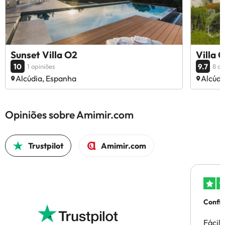
Sunset Villa O2
Villa 
10
9.7
1 opiniões
8 op
Alcúdia, Espanha
Alcúdi
Opiniões sobre Amimir.com
Trustpilot
Amimir.com
Confi
Fácil