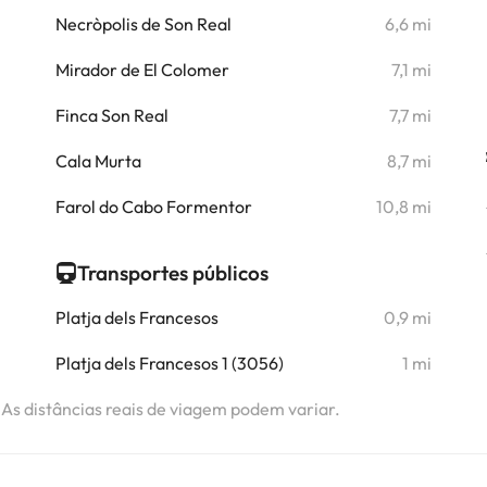
i
Necròpolis de Son Real
6,6 mi
i
Mirador de El Colomer
7,1 mi
i
Finca Son Real
7,7 mi
i
Cala Murta
8,7 mi
i
Farol do Cabo Formentor
10,8 mi
Transportes públicos
Platja dels Francesos
0,9 mi
Platja dels Francesos 1 (3056)
1 mi
. As distâncias reais de viagem podem variar.