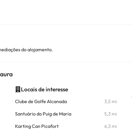
imediações do alojamento.
Laura
Locais de interesse
i
Clube de Golfe Alcanada
3,5 mi
i
Santuário do Puig de Maria
5,3 mi
i
Karting Can Picafort
6,3 mi