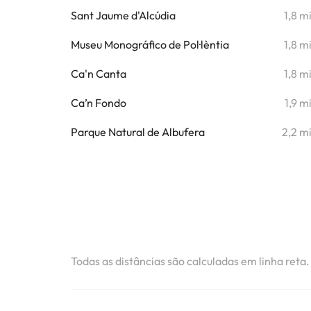
Sant Jaume d'Alcúdia
1,8 m
Museu Monográfico de Pol·lèntia
1,8 m
Ca'n Canta
1,8 m
Ca’n Fondo
1,9 m
Parque Natural de Albufera
2,2 m
Todas as distâncias são calculadas em linha reta