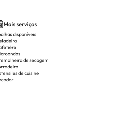
Mais serviços
oalhas disponíveis
eladeira
afetière
icroondas
remalheira de secagem
orradeira
tensiles de cuisine
ecador