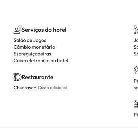
Serviços do hotel
Salão de Jogos
J
Câmbio monetário
S
Espreguiçadeiras
S
Caixa eletronico no hotel
Restaurante
P
Churrasco
s
Custo adicional
P