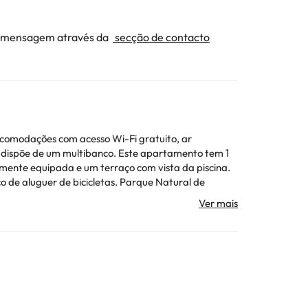
ma mensagem através da
secção de contacto
 acomodações com acesso Wi-Fi gratuito, ar
ibanco. Este apartamento tem 1
lmente equipada e um terraço com vista da piscina.
 bicicletas. Parque Natural de
 aeroporto mais próximo é o Aeroporto de Palma de
to tem gestão particular
ojamento. Todas as informações desta página estão