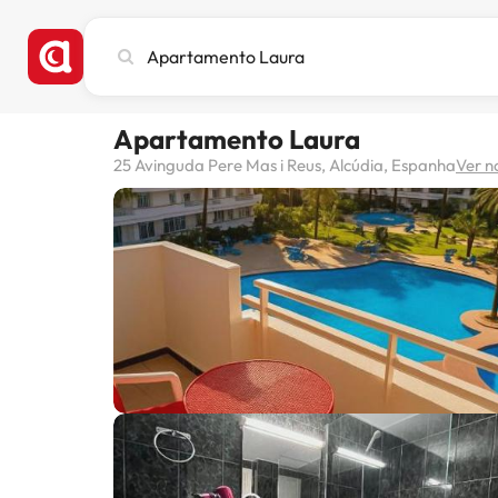
Pesquise
cidade,
hotel
ou
Apartamento Laura
destino
25 Avinguda Pere Mas i Reus, Alcúdia, Espanha
Ver 