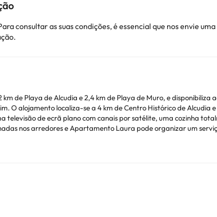
ção
ara consultar as suas condições, é essencial que nos envie u
ação.
 km de Playa de Alcudia e 2,4 km de Playa de Muro, e disponibiliza
ojamento localiza-se a 4 km de Centro Histórico de Alcudia e dispõe de um mult
a televisão de ecrã plano com canais por satélite, uma cozinha tota
s nos arredores e Apartamento Laura pode organizar um serviço de aluguer de
o Laura, enquanto Mosteiro de Lluc está a 31 km da propriedade. O
 de despedida de solteiros(as) e festas semelhantes. Este alojamen
ionais. Pode consultar os respetivos preços diretamente junto do al
ver alguma dúvida, contacte-nos.