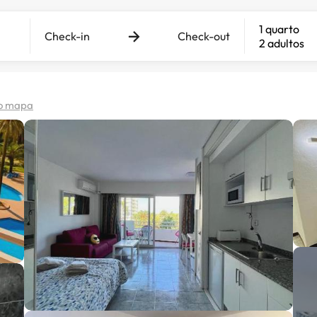
1 quarto
Check-in
Check-out
2 adultos
no mapa