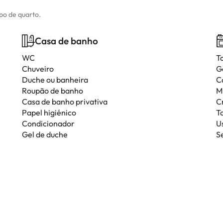
ipo de quarto.
Casa de banho
WC
T
Chuveiro
G
Duche ou banheira
C
Roupão de banho
M
Casa de banho privativa
C
Papel higiénico
T
Condicionador
Us
Gel de duche
S