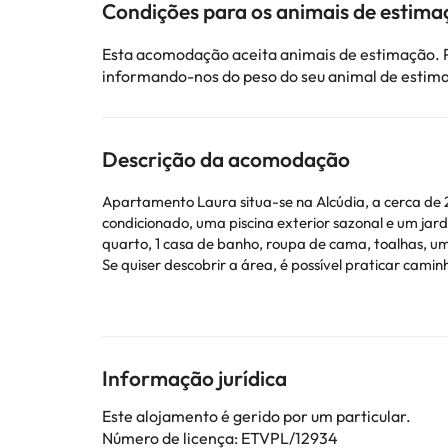
Condições para os animais de estima
Esta acomodação aceita animais de estimação. P
informando-nos do peso do seu animal de estim
Descrição da acomodação
Apartamento Laura situa-se na Alcúdia, a cerca de 2
condicionado, uma piscina exterior sazonal e um jardim. O al
quarto, 1 casa de banho, roupa de cama, toalhas, um
Se quiser descobrir a área, é possível praticar caminhada
S'Albufera de Mallorca fica a 4,7 km de Apartament
Maiorca, que fica a 61 km de Apartamento Laura.
Esta propriedade não permite a realização de festas
Informação jurídica
Alguns dos serviços indicados podem ter custos adic
sujeitas a alterações por parte do alojamento. Se ti
Este alojamento é gerido por um particular.
Número de licença: ETVPL/12934