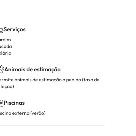
Serviços
ardim
acada
olário
Animais de estimação
ermite animais de estimação a pedido (taxa de
eleção)
Piscinas
iscina externa (verão)