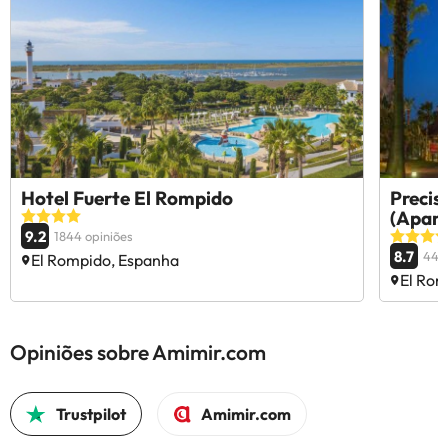
Hotel Fuerte El Rompido
Precis
(Apart
9.2
1844 opiniões
8.7
4471
El Rompido, Espanha
El Rom
Opiniões sobre Amimir.com
Trustpilot
Amimir.com