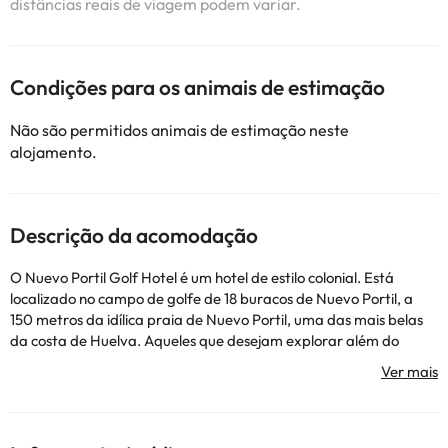
distâncias reais de viagem podem variar.
Condições para os animais de estimação
Não são permitidos animais de estimação neste
alojamento.
Descrição da acomodação
O Nuevo Portil Golf Hotel é um hotel de estilo colonial. Está
localizado no campo de golfe de 18 buracos de Nuevo Portil, a
150 metros da idílica praia de Nuevo Portil, uma das mais belas
da costa de Huelva. Aqueles que desejam explorar além do
campo de golfe, encontrarão a cidade de Huelva. Uma das
atrações mais populares é pegar a balsa que atravessa a baía a
cada hora (apenas no verão) até Punta Umbria, o resort local.