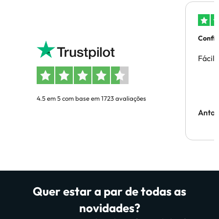
Confi
Fácil
4.5 em 5 com base em 1723 avaliações
Anton
Quer estar a par de todas as
novidades?