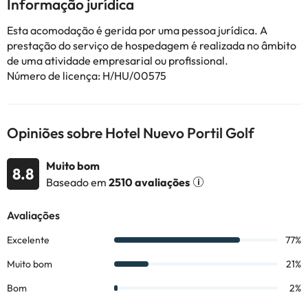
Informação jurídica
Alguns dos serviços indicados podem ter custos adicionais. Pode
consultar os respetivos preços diretamente junto do alojamento.
Esta acomodação é gerida por uma pessoa jurídica. A
Todas as informações desta página estão sujeitas a alterações
prestação do serviço de hospedagem é realizada no âmbito
por parte do alojamento. Se tiver alguma dúvida, contacte-nos.
de uma atividade empresarial ou profissional.
Número de licença: H/HU/00575
Opiniões sobre Hotel Nuevo Portil Golf
Muito bom
8.8
Baseado em
2510 avaliações