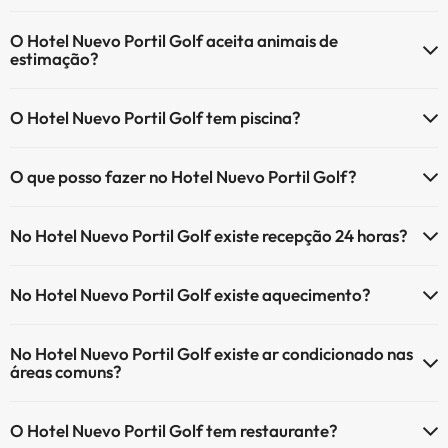
O Hotel Nuevo Portil Golf tem Wi-Fi.
O Hotel Nuevo Portil Golf aceita animais de
estimação?
O Hotel Nuevo Portil Golf não aceita animais de estimação.
O Hotel Nuevo Portil Golf tem piscina?
Sim, Hotel Nuevo Portil Golf tem piscina (pode ter custo adicional).
O que posso fazer no Hotel Nuevo Portil Golf?
Aqui tem mais info sobre a piscina e outras facilidades.
O Hotel Nuevo Portil Golf oferece as seguintes actividades (algumas
Piscina exterior (temporada de verão)
No Hotel Nuevo Portil Golf existe recepção 24 horas?
podem ser pagas):
Sim, o Hotel Nuevo Portil Golf tem recepção 24 horas.
Serviço de massagens
No Hotel Nuevo Portil Golf existe aquecimento?
Sim, o Hotel Nuevo Portil Golf tem aquecimento nas áreas comuns.
No Hotel Nuevo Portil Golf existe ar condicionado nas
áreas comuns?
Sim, o Hotel Nuevo Portil Golf tem ar condicionado nas áreas
O Hotel Nuevo Portil Golf tem restaurante?
comuns.