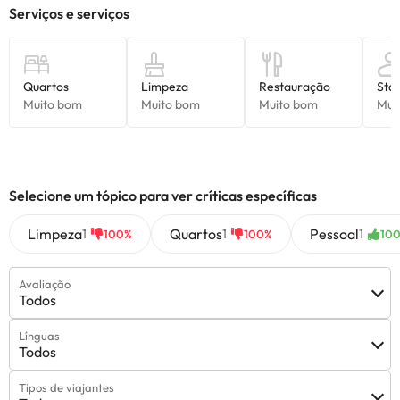
Selecione um tópico para ver críticas específicas
Limpeza
Quartos
Pessoal
1
1
1
100%
100%
10
Avaliação
Todos
Línguas
Todos
Tipos de viajantes