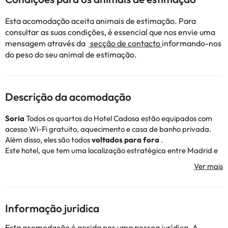
Esta acomodação aceita animais de estimação. Para
consultar as suas condições, é essencial que nos envie uma
mensagem através da
secção de contacto
informando-nos
do peso do seu animal de estimação.
Descrição da acomodação
Soria
Todos os quartos do Hotel Cadosa estão equipados com
acesso Wi-Fi gratuito, aquecimento e casa de banho privada.
Além disso, eles são todos
voltados para fora
.
Este hotel, que tem uma localização estratégica entre Madrid e
Pamplona, ​​fica a 3 km de Soria e também inclui
estacionamento
gratuito
.
Informação jurídica
Alguns dos serviços indicados podem ter custos adicionais. Pode
consultar os respetivos preços diretamente junto do alojamento.
Esta acomodação é gerida por uma pessoa jurídica. A