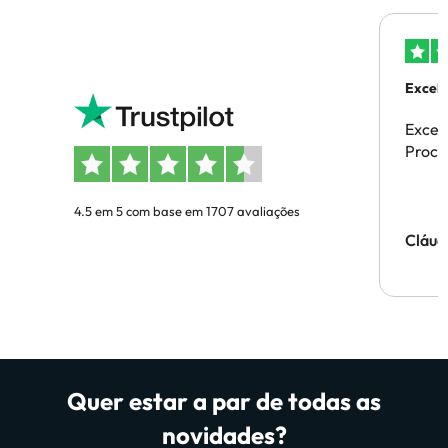
Excele
Excel
Proces
4.5 em 5 com base em 1707 avaliações
Cláud
Quer estar a par de todas as
novidades?