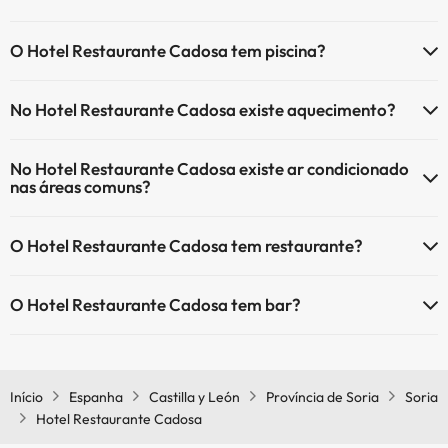
O Hotel Restaurante Cadosa tem Wi-Fi.
O Hotel Restaurante Cadosa tem piscina?
Sim, Hotel Restaurante Cadosa tem piscina (pode ter custo
No Hotel Restaurante Cadosa existe aquecimento?
adicional). Aqui tem mais info sobre a piscina e outras facilidades.
Sim, o Hotel Restaurante Cadosa tem aquecimento nas áreas
Piscina exterior (temporada de verão)
No Hotel Restaurante Cadosa existe ar condicionado
comuns.
nas áreas comuns?
Sim, o Hotel Restaurante Cadosa tem ar condicionado nas áreas
O Hotel Restaurante Cadosa tem restaurante?
comuns.
Sim, o Hotel Restaurante Cadosa tem restaurante.
O Hotel Restaurante Cadosa tem bar?
Sim, o Hotel Restaurante Cadosa tem bar.
Início
Espanha
Castilla y León
Província de Soria
Soria
Hotel Restaurante Cadosa