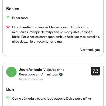
Básico
El personal
Llits dolentíssims, impossible descansar. Habitacions
minúscules. Menjar de mitja pensió molt justet , tirant a
bàsic. Per a res es correspon amb un hotel de tres estrelles,
ni de dos... No el recomanaria mai.
Ver tradução
Juan Antonio
Viajou sozinho
7.3
Reservado em Amimir.com
Novembro 2024
Bom
Cama cómoda y buena idea espacio lúdico para niñ@s.