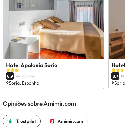
Hotel Apolonia Soria
Hotel 
8.9
8.7
798 opiniões
1926
Soria, Espanha
Soria,
Opiniões sobre Amimir.com
Trustpilot
Amimir.com