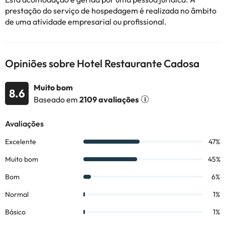
Todas as informações desta página estão sujeitas a alterações
prestação do serviço de hospedagem é realizada no âmbito
por parte do alojamento. Se tiver alguma dúvida, contacte-nos.
de uma atividade empresarial ou profissional.
Opiniões sobre Hotel Restaurante Cadosa
Muito bom
8.6
Baseado em
2109 avaliações