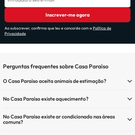
Inscrever-me agora
Ao subscrever, confirma que leu e concorda com a
Política de
Privacidade
Perguntas frequentes sobre Casa Paraìso
O Casa Paraìso aceita animais de estimação?
O Casa Paraìso não aceita animais de estimação.
No Casa Paraìso existe aquecimento?
Sim, o Casa Paraìso tem aquecimento nas áreas comuns.
No Casa Paraìso existe ar condicionado nas áreas
comuns?
Sim, o Casa Paraìso tem ar condicionado nas áreas comuns.