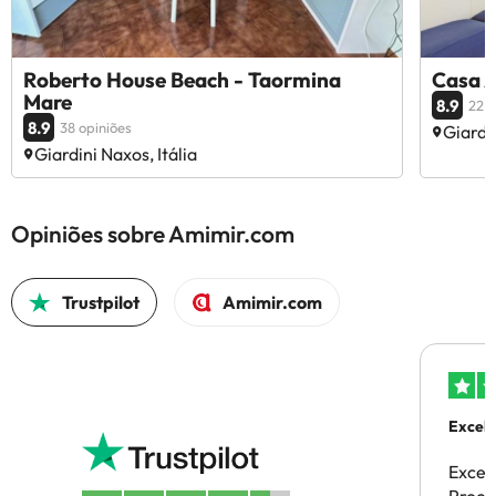
Roberto House Beach - Taormina
Casa A
Mare
8.9
22 o
8.9
38 opiniões
Giardin
Giardini Naxos, Itália
Opiniões sobre Amimir.com
Trustpilot
Amimir.com
Excele
Excel