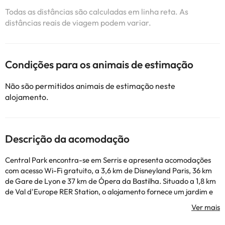
Todas as distâncias são calculadas em linha reta. As
distâncias reais de viagem podem variar.
Condições para os animais de estimação
Não são permitidos animais de estimação neste
alojamento.
Descrição da acomodação
Central Park encontra-se em Serris e apresenta acomodações
com acesso Wi-Fi gratuito, a 3,6 km de Disneyland Paris, 36 km
de Gare de Lyon e 37 km de Ópera da Bastilha. Situado a 1,8 km
de Val d'Europe RER Station, o alojamento fornece um jardim e
estacionamento privado gratuito. Este apartamento com um
terraço e vista do jardim apresenta 3 quartos, uma sala de estar,
uma televisão de ecrã plano, uma cozinha equipada com