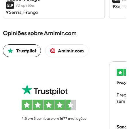
8.9
90 opiniões
Serris
Serris, França
Opiniões sobre Amimir.com
Trustpilot
Amimir.com
Preços
Preço
sem p
4.5 em 5 com base em 1677 avaliações
Sandr