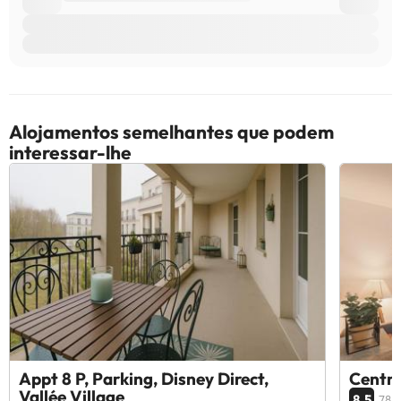
Alojamentos semelhantes que podem
interessar-lhe
Appt 8 P, Parking, Disney Direct,
Centr
Vallée Village
8.5
78 o