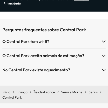
Privacidade
Perguntas frequentes sobre Central Park
O Central Park tem wi-fi?
O Central Park tem Wi-Fi.
O Central Park aceita animais de estimação?
O Central Park não aceita animais de estimação.
No Central Park existe aquecimento?
Sim, o Central Park tem aquecimento nas áreas comuns.
Início
França
Île-de-France
Sena e Marne
Serris
Central Park