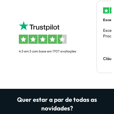
Excele
Excel
Proces
4.5 em 5 com base em 1707 avaliações
Cláud
Quer estar a par de todas as
novidades?