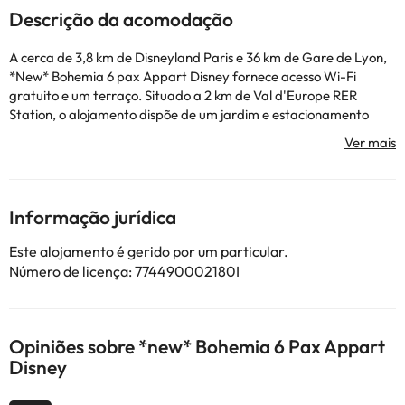
Descrição da acomodação
A cerca de 3,8 km de Disneyland Paris e 36 km de Gare de Lyon,
*New* Bohemia 6 pax Appart Disney fornece acesso Wi-Fi
gratuito e um terraço. Situado a 2 km de Val d'Europe RER
Station, o alojamento dispõe de um jardim e estacionamento
privado gratuito. Este apartamento tem 2 quartos, uma sala de
estar, uma cozinha totalmente equipada com frigorífico e
máquina de café, e 1 casa de banho com chuveiro e um secador
de cabelo. Toalhas e roupa de cama são providenciadas neste
apartamento. Ópera da Bastilha fica a 37 km de *New*
Informação jurídica
Bohemia 6 pax Appart Disney, enquanto Catedral Notre Dame
está a 38 km da propriedade. O Aeroporto de Paris - Charles de
Este alojamento é gerido por um particular.
Gaulle fica a 27 km de distância.
Número de licença: 774490002180I
Esta propriedade não permite a realização de festas de
despedida de solteiros(as) e festas semelhantes. Este alojamento
tem gestão particular
Opiniões sobre *new* Bohemia 6 Pax Appart
Disney
Alguns dos serviços indicados podem ter custos adicionais. Pode
consultar os respetivos preços diretamente junto do alojamento.