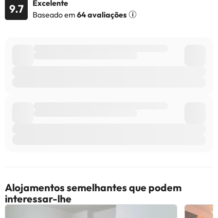
Todas as informações desta página estão sujeitas a alterações
Excelente
9.7
por parte do alojamento. Se tiver alguma dúvida, contacte-nos.
Baseado em
64 avaliações
Alojamentos semelhantes que podem
interessar-lhe