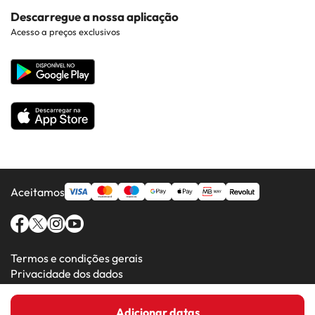
Costa Dorada
Contacto
Descarregue a nossa aplicação
Hotéis em Regiões Populares
Acesso a preços exclusivos
Costa da luz
Web corporativa
Hotéis em Países Populares
Todos os Hotéis
Aceitamos
Termos e condições gerais
Privacidade dos dados
Política de cookies
Adicionar datas