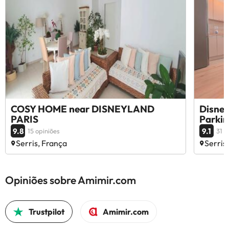
COSY HOME near DISNEYLAND
Disney
PARIS
Parki
9.8
9.1
15 opiniões
31 o
Serris, França
Serris
Opiniões sobre Amimir.com
Trustpilot
Amimir.com