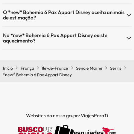
O *new* Bohemia 6 Pax Appart Disney tem Wi-Fi.
O *new* Bohemia 6 Pax Appart Disney aceita animais
de estimação?
O *new* Bohemia 6 Pax Appart Disney não aceita animais de
No *new* Bohemia 6 Pax Appart Disney existe
estimação.
aquecimento?
Sim, o *new* Bohemia 6 Pax Appart Disney tem aquecimento nas
áreas comuns.
Início
França
Île-de-France
Sena e Marne
Serris
*new* Bohemia 6 Pax Appart Disney
Websites do nosso grupo: ViajesParaTi