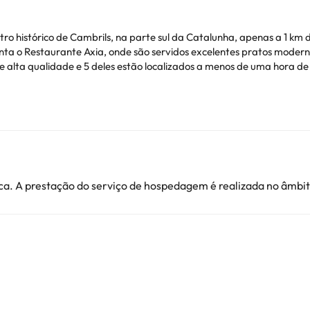
tro histórico de Cambrils, na parte sul da Catalunha, apenas a 1 km 
ta o Restaurante Axia, onde são servidos excelentes pratos modern
 alta qualidade e 5 deles estão localizados a menos de uma hora de
ê pode verificar suas taxas diretamente no alojamento. Esta inform
ionais. Pode consultar os respetivos preços diretamente junto do al
ver alguma dúvida, contacte-nos.
a. A prestação do serviço de hospedagem é realizada no âmbito