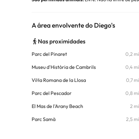
A área envolvente do Diego's
Nas proximidades
Parc del Pinaret
0,2 m
Museu d'Història de Cambrils
0,4 m
Vil·la Romana de la Llosa
0,7 m
Parc del Pescador
0,8 m
El Mas de l'Arany Beach
2 m
Parc Samà
2,5 m