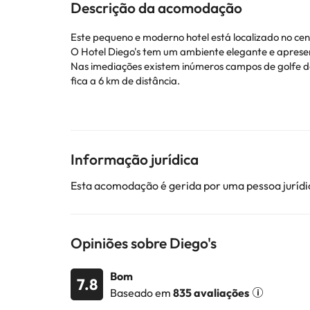
Descrição da acomodação
Este pequeno e moderno hotel está localizado no cen
O Hotel Diego's tem um ambiente elegante e apresen
Nas imediações existem inúmeros campos de golfe de
fica a 6 km de distância.
Alguns dos serviços detalhados podem ser pagos. Voc
Alguns dos serviços indicados podem ter custos adic
sujeitas a alterações por parte do alojamento. Se ti
Informação jurídica
Esta acomodação é gerida por uma pessoa jurídic
Opiniões sobre Diego's
Bom
7.8
Baseado em
835 avaliações