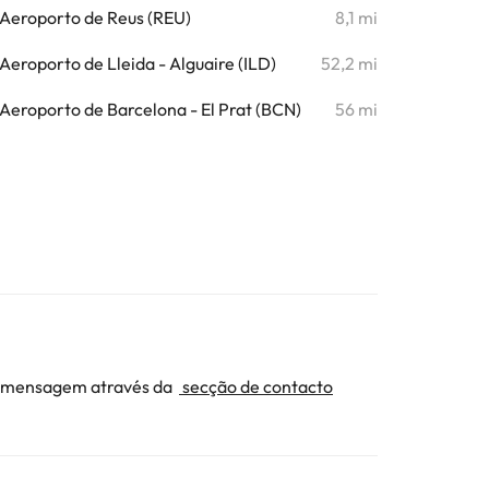
Aeroporto de Reus (REU)
8,1 mi
Aeroporto de Lleida - Alguaire (ILD)
52,2 mi
Aeroporto de Barcelona - El Prat (BCN)
56 mi
ma mensagem através da
secção de contacto