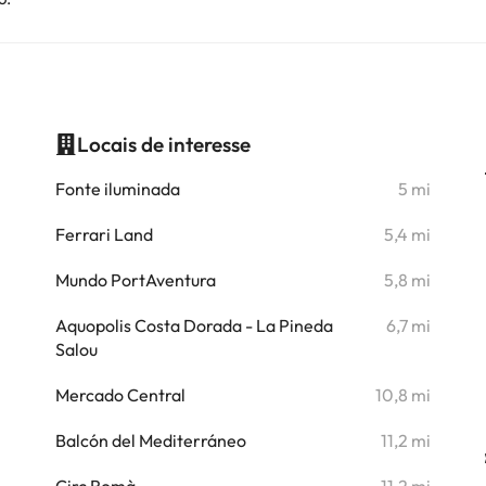
Locais de interesse
i
Fonte iluminada
5 mi
i
Ferrari Land
5,4 mi
i
Mundo PortAventura
5,8 mi
i
Aquopolis Costa Dorada - La Pineda
6,7 mi
Salou
i
Mercado Central
10,8 mi
i
Balcón del Mediterráneo
11,2 mi