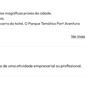
das magníficas praias da cidade.
os.
 carro do hotel. O Parque Temático Port Aventura
ação está sujeita a alterações pelo alojamento.
ojamento. Todas as informações desta página estão
 de uma atividade empresarial ou profissional.