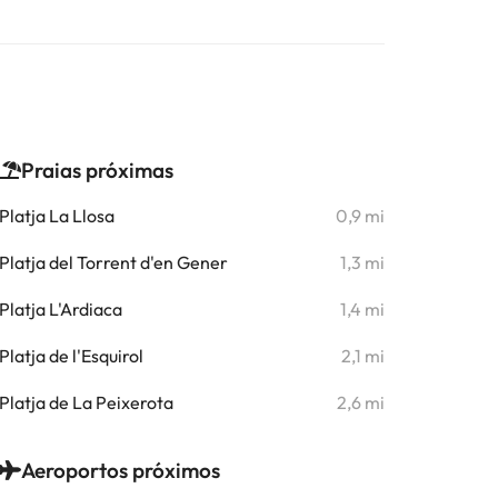
Praias próximas
Platja La Llosa
0,9 mi
Platja del Torrent d'en Gener
1,3 mi
Platja L'Ardiaca
1,4 mi
Platja de l'Esquirol
2,1 mi
Platja de La Peixerota
2,6 mi
Aeroportos próximos