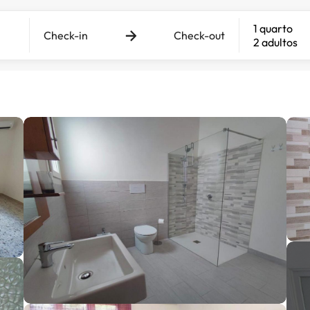
1 quarto
Check-in
Check-out
2 adultos