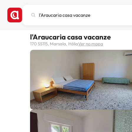
Pesquise
cidade,
hotel
ou
l'Araucaria casa vacanze
destino
170 SS115, Marsala, Itália
Ver no mapa