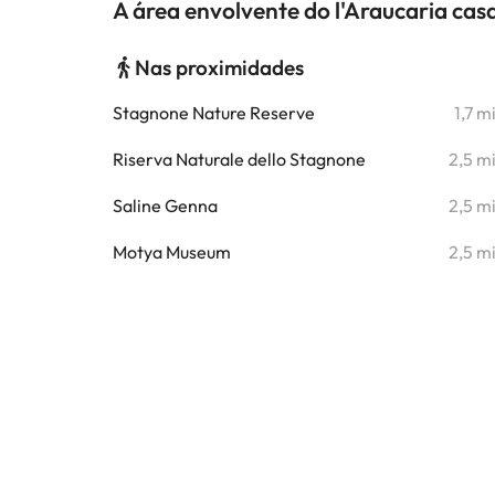
A área envolvente do l'Araucaria cas
Nas proximidades
Stagnone Nature Reserve
1,7 m
Riserva Naturale dello Stagnone
2,5 m
Saline Genna
2,5 m
Motya Museum
2,5 m