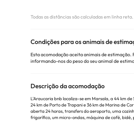
Todas as distâncias são calculadas em linha reta
Condições para os animais de estima
Esta acomodação aceita animais de estimação. P
informando-nos do peso do seu animal de estim
Descrição da acomodação
L'Araucaria bnb localiza-se em Marsala, a 44 km de
24 km de Porto de Trapani e 36 km de Marina de Co
aberta 24 horas, transfers do aeroporto, uma cozinha partilhada e acess
frigorífico, um micro-ondas, máquina de café, bidé, produ
disponibiliza pequeno-almoço buffet ou italiano. Grotta Mangiapane fica a 38 km de l'Araucaria bnb, enquanto Estação Ferroviária de Trapani fica a 24 km de distância. O
Aeroporto Militar de Trapani - Birgi fica a 8 km da 