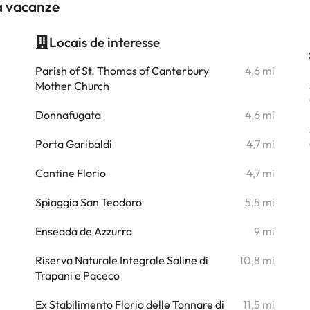
a vacanze
Locais de interesse
i
Parish of St. Thomas of Canterbury
4,6 mi
Mother Church
i
Donnafugata
4,6 mi
i
Porta Garibaldi
4,7 mi
i
Cantine Florio
4,7 mi
Spiaggia San Teodoro
5,5 mi
Enseada de Azzurra
9 mi
Riserva Naturale Integrale Saline di
10,8 mi
Trapani e Paceco
Ex Stabilimento Florio delle Tonnare di
11,5 mi