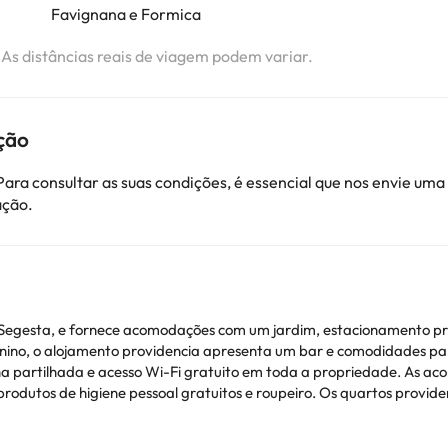
Favignana e Formica
. As distâncias reais de viagem podem variar.
ção
ara consultar as suas condições, é essencial que nos envie u
ação.
 Segesta, e fornece acomodações com um jardim, estacionamento pri
rnino, o alojamento providencia apresenta um bar e comodidades pa
o Wi-Fi gratuito em toda a propriedade. As acomodações dispõem de ar condicionado, um
tos de higiene pessoal gratuitos e roupeiro. Os quartos providenciam roupa
propriedade.