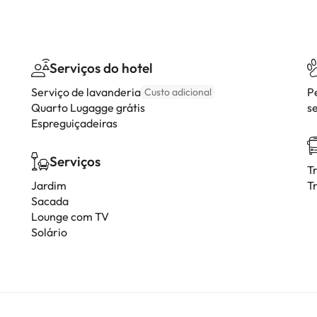
Serviços do hotel
Serviço de lavanderia
P
Custo adicional
Quarto Lugagge grátis
s
Espreguiçadeiras
Serviços
T
Jardim
T
Sacada
Lounge com TV
Solário