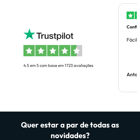
Confi
Fácil
4.5 em 5 com base em 1723 avaliações
Anton
Quer estar a par de todas as
novidades?