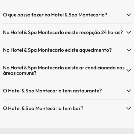
O Hotel & Spa Montecarlo tem Wi-Fi.
O que posso fazer no Hotel & Spa Montecarlo?
O Hotel & Spa Montecarlo oferece as seguintes actividades (algumas
No Hotel & Spa Montecarlo existe recepção 24 horas?
podem ser pagas):
Sim, o Hotel & Spa Montecarlo tem recepção 24 horas.
Serviço de massagens
No Hotel & Spa Montecarlo existe aquecimento?
Sim, o Hotel & Spa Montecarlo tem aquecimento nas áreas comuns.
No Hotel & Spa Montecarlo existe ar condicionado nas
áreas comuns?
Sim, o Hotel & Spa Montecarlo tem ar condicionado nas áreas
O Hotel & Spa Montecarlo tem restaurante?
comuns.
Sim, o Hotel & Spa Montecarlo tem restaurante.
O Hotel & Spa Montecarlo tem bar?
Sim, o Hotel & Spa Montecarlo tem bar.