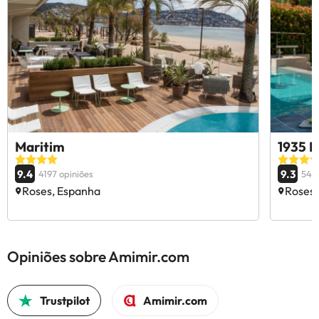
Maritim
1935 H
9.4
9.3
4197 opiniões
540
Roses, Espanha
Roses,
Opiniões sobre Amimir.com
Trustpilot
Amimir.com