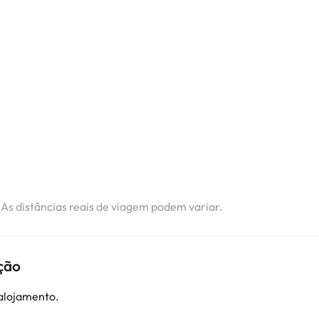
i
i
i
i
i
. As distâncias reais de viagem podem variar.
ção
 alojamento.