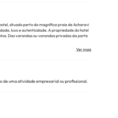
hotel, situado perto da magnífica praia de Acharavi
dade, luxo e autenticidade. A propriedade do hotel
mentos. Das varandas ou varandas privadas da parte
sta informação está sujeita a alterações pelo
ojamento. Todas as informações desta página estão
 de uma atividade empresarial ou profissional.