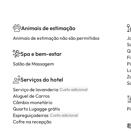
Animais de estimação
Animais de estimação não são permitidos
J
S
Q
Spa e bem-estar
F
Salão de Massagem
P
L
Z
Serviços do hotel
S
Serviço de lavanderia
Custo adicional
Aluguel de Carros
Câmbio monetário
Quarto Lugagge grátis
P
Espreguiçadeiras
Custo adicional
Cofre na recepção