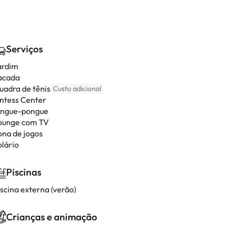
Serviços
ardim
acada
uadra de tênis
Custo adicional
intess Center
ingue-pongue
ounge com TV
ona de jogos
olário
Piscinas
iscina externa (verão)
Crianças e animação