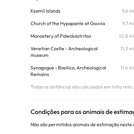
Ksamil Islands
9,6 m
Church of the Hypapante at Gouvia
9,7 m
Monastery of Paleokastritsa
10,8 m
Venetian Castle - Archeological
11,3 m
museum
Synagogue - Basilica, Archeological
11,4 m
Remains
Todas as distâncias são calculadas em linha reta
Condições para os animais de estima
Não são permitidos animais de estimação neste