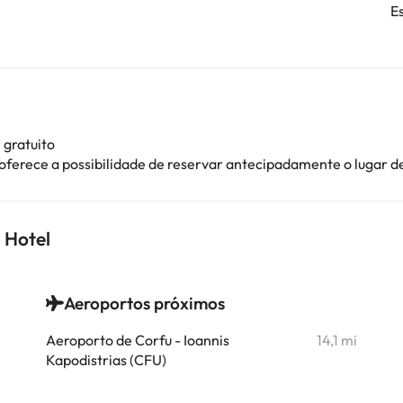
E
 gratuito
 oferece a possibilidade de reservar antecipadamente o lugar 
 Hotel
Aeroportos próximos
i
Aeroporto de Corfu - Ioannis
14,1 mi
i
Kapodistrias (CFU)
i