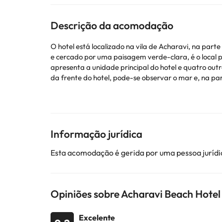
Descrição da acomodação
O hotel está localizado na vila de Acharavi, na par
e cercado por uma paisagem verde-clara, é o local p
apresenta a unidade principal do hotel e quatro out
da frente do hotel, pode-se observar o mar e, na pa
Alguns dos serviços listados podem ser extras que de
alojamento.
Informação jurídica
Alguns dos serviços indicados podem ter custos adic
Esta acomodação é gerida por uma pessoa jurídic
sujeitas a alterações por parte do alojamento. Se ti
Opiniões sobre Acharavi Beach Hotel
Excelente