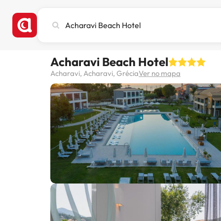
Pesquise
cidade,
hotel
ou
Acharavi Beach Hotel
destino
Acharavi, Acharavi, Grécia
Ver no mapa