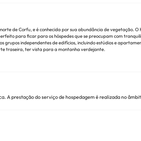
te norte de Corfu, e é conhecida por sua abundância de vegetação. O 
erfeito para ficar para os hóspedes que se preocupam com tranquili
ros grupos independentes de edifícios, incluindo estúdios e aparta
rte traseira, ter vista para a montanha verdejante.
vem ser pagos no hotel. Você pode verificar suas taxas uma vez lá. E
ionais. Pode consultar os respetivos preços diretamente junto do al
a. A prestação do serviço de hospedagem é realizada no âmbito
ver alguma dúvida, contacte-nos.