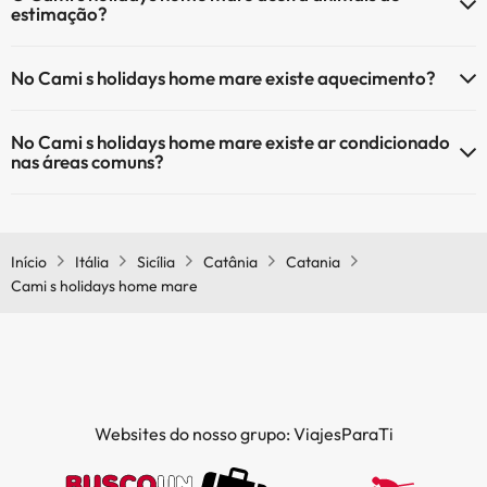
estimação?
O Cami s holidays home mare não aceita animais de estimação.
No Cami s holidays home mare existe aquecimento?
Sim, o Cami s holidays home mare tem aquecimento nas áreas
No Cami s holidays home mare existe ar condicionado
comuns.
nas áreas comuns?
Sim, o Cami s holidays home mare tem ar condicionado nas áreas
comuns.
Início
Itália
Sicília
Catânia
Catania
Cami s holidays home mare
Websites do nosso grupo: ViajesParaTi