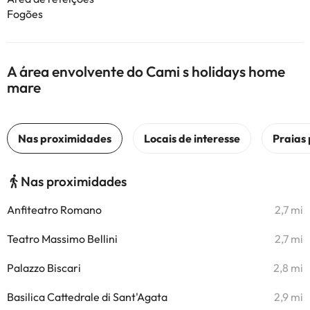
Fogões
A área envolvente do Cami s holidays home
mare
Nas proximidades
Anfiteatro Romano
2,7 mi
Teatro Massimo Bellini
2,7 mi
Palazzo Biscari
2,8 mi
Basilica Cattedrale di Sant'Agata
2,9 mi