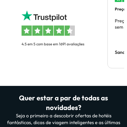
Preços
Preço
sem p
4.5 em 5 com base em 1691 avaliações
Sandr
Quer estar a par de todas as
novidades?
Seja o primeiro a descobrir ofertas de hotéis
fantásticas, dicas de viagem inteligentes e as últimas