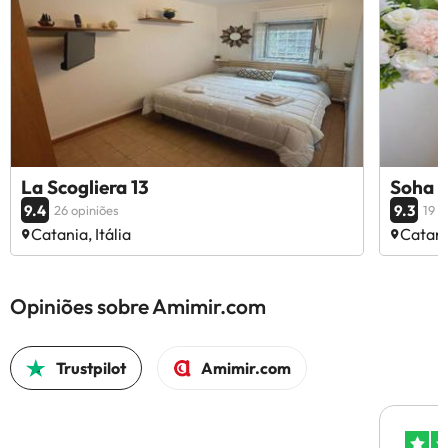
La Scogliera 13
Soha 
9.4
9.3
26 opiniões
19 o
Catania, Itália
Catania
Opiniões sobre Amimir.com
Trustpilot
Amimir.com