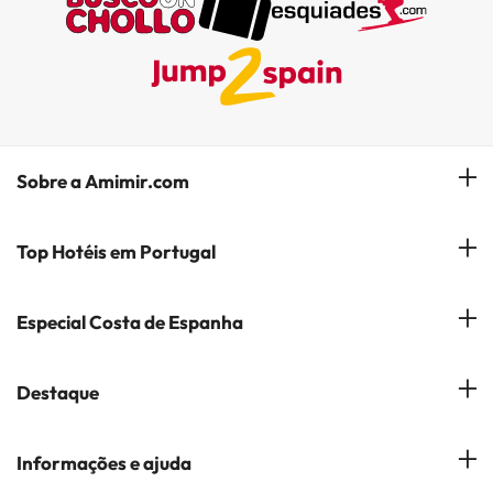
Sobre a Amimir.com
Quem somos?
Top Hotéis em Portugal
Gerir a minha reserva
Hóteis em Lisboa
Especial Costa de Espanha
Subscreva a nossa Newsletter
Hotéis no Porto
Empresas do Grupo
Costa del Sol
Destaque
Hotéis em Coimbra
Opiniões
Costa Blanca
Hotéis em Albufeira
Hotéis em Cidades Populares
Informações e ajuda
Costa Brava