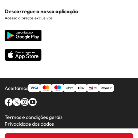
Hotéis em Braga
Hotéis perto de Pontos de Interesse
Costa Dorada
Contacto
Descarregue a nossa aplicação
Hotéis em Regiões Populares
Acesso a preços exclusivos
Costa da luz
Web corporativa
Hotéis em Países Populares
Todos os Hotéis
Aceitamos
Termos e condições gerais
Privacidade dos dados
Política de cookies