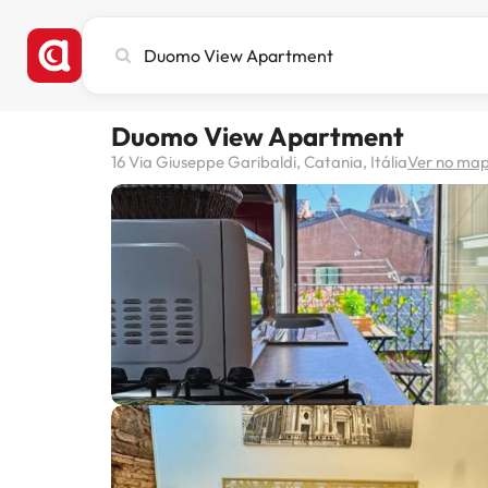
Pesquise
cidade,
hotel
ou
Duomo View Apartment
destino
16 Via Giuseppe Garibaldi, Catania, Itália
Ver no ma