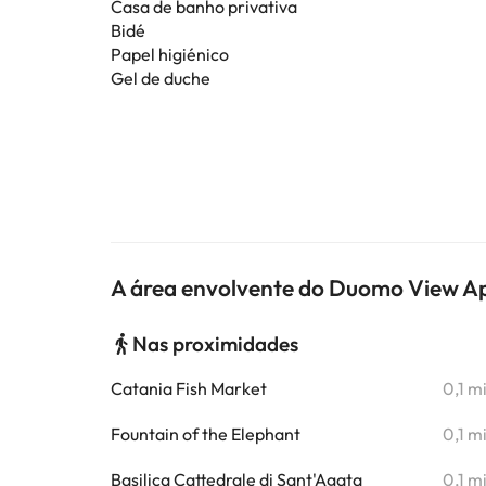
Casa de banho privativa
Bidé
Papel higiénico
Gel de duche
A área envolvente do Duomo View A
Nas proximidades
Catania Fish Market
0,1 m
Fountain of the Elephant
0,1 m
Basilica Cattedrale di Sant'Agata
0,1 m