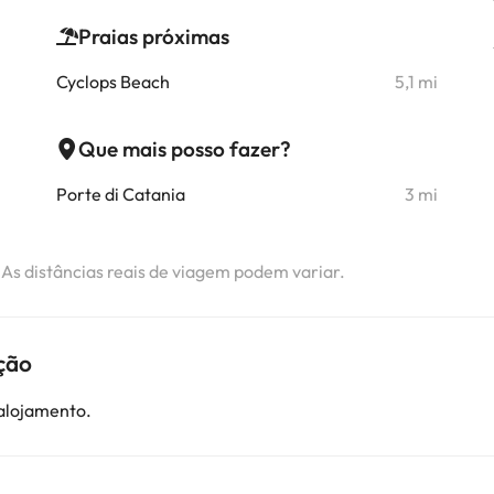
Praias próximas
i
Cyclops Beach
5,1 mi
i
i
Que mais posso fazer?
i
Porte di Catania
3 mi
i
. As distâncias reais de viagem podem variar.
ção
 alojamento.