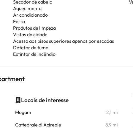
Secador de cabelo
V
Aquecimento
Ar condicionado
Ferro
Produtos de limpeza
Vistas da cidade
Acesso aos pisos superiores apenas por escadas
Detetor de fumo
Extintor de incêndio
partment
Locais de interesse
i
Mogam
2,1 mi
i
Cattedrale di Acireale
8,9 mi
i