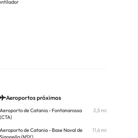
entilador
Aeroportos próximos
Aeroporto de Catania - Fontanarossa
2,5 mi
(CTA)
Aeroporto de Catania - Base Naval de
11,6 mi
Sigonella (NSY)