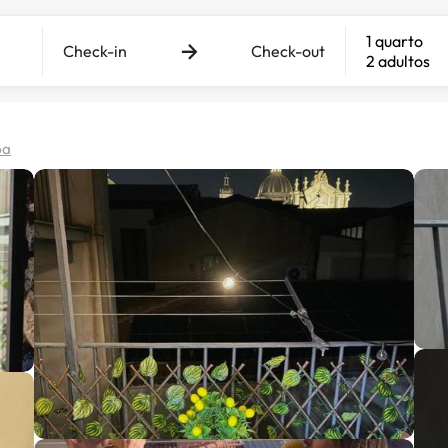
1 quarto
Check-in
Check-out
2 adultos
pa