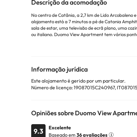
Descrição da acomodação
No centro de Catânia, a 2,7 km de Lido Arcobaleno 
alojamento está a 7 minutos a pé de Catania Amphitheatre e 1,4 km de Parque Villa Bellini. Este 
sala de estar, uma televisão de ecrã plano, uma cozinha equipada e 1 casa de banho
ou italiano. Duomo View Apartment tem vários pontos de interesse populares nas suas proximidades, incluindo Casa Museo di Giovanni Verga, Roman Theatre of Catania e
Castelo Ursino. O Aeroporto Catania - Fontanarossa 
Esta propriedade não permite a realização de festas de despedida de 
chegada. Para isso poderá utilizar a caixa de Pedi
providenciados na sua confirmação. Este alojament
Informação jurídica
Alguns dos serviços indicados podem ter custos adic
Este alojamento é gerido por um particular.
sujeitas a alterações por parte do alojamento. Se ti
Número de licença: 19087015C240967, IT087
Opiniões sobre Duomo View Apartm
Excelente
9.3
Baseado em
36 avaliações