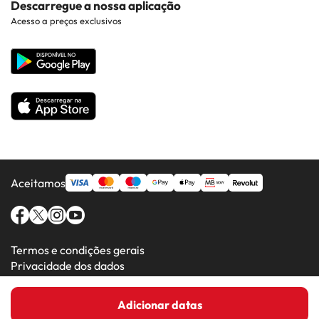
Descarregue a nossa aplicação
Hotéis em Regiões Populares
Acesso a preços exclusivos
Costa da luz
Web corporativa
Hotéis em Países Populares
Todos os Hotéis
Aceitamos
Termos e condições gerais
Privacidade dos dados
Política de cookies
Adicionar datas
Amimir.com (C) 2016-2026 - Viajes Para Ti S.L.U