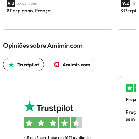
9.3
9.2
53 opiniões
149 
Perpignan, França
Perpig
Opiniões sobre Amimir.com
Trustpilot
Amimir.com
Preços
Preço
sem p
4.5 em 5 com base em 1691 avaliações