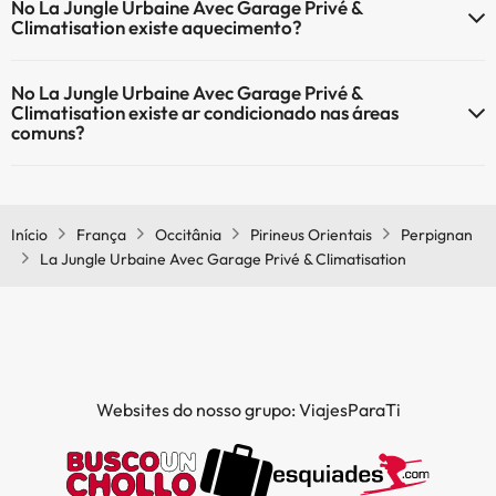
No La Jungle Urbaine Avec Garage Privé &
recepção 24 horas.
Climatisation existe aquecimento?
Sim, o La Jungle Urbaine Avec Garage Privé & Climatisation tem
No La Jungle Urbaine Avec Garage Privé &
aquecimento nas áreas comuns.
Climatisation existe ar condicionado nas áreas
comuns?
Sim, o La Jungle Urbaine Avec Garage Privé & Climatisation tem ar
condicionado nas áreas comuns.
Início
França
Occitânia
Pirineus Orientais
Perpignan
La Jungle Urbaine Avec Garage Privé & Climatisation
Websites do nosso grupo: ViajesParaTi