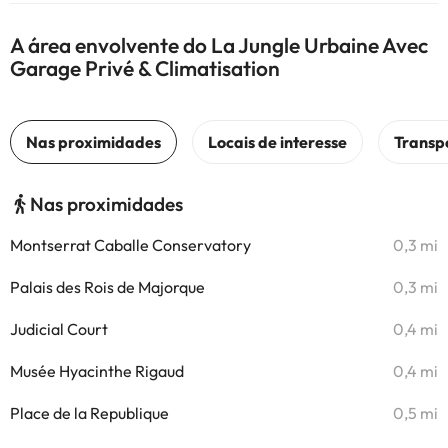
A área envolvente do La Jungle Urbaine Avec
Garage Privé & Climatisation
Nas proximidades
Montserrat Caballe Conservatory
0,3 mi
Palais des Rois de Majorque
0,3 mi
Judicial Court
0,4 mi
Musée Hyacinthe Rigaud
0,4 mi
Place de la Republique
0,5 mi