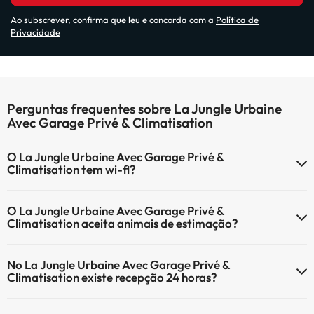
Ao subscrever, confirma que leu e concorda com a
Política de
Privacidade
Perguntas frequentes sobre La Jungle Urbaine
Avec Garage Privé & Climatisation
O La Jungle Urbaine Avec Garage Privé &
Climatisation tem wi-fi?
O La Jungle Urbaine Avec Garage Privé & Climatisation tem Wi-Fi.
O La Jungle Urbaine Avec Garage Privé &
Climatisation aceita animais de estimação?
O La Jungle Urbaine Avec Garage Privé & Climatisation não aceita
No La Jungle Urbaine Avec Garage Privé &
animais de estimação.
Climatisation existe recepção 24 horas?
Sim, o La Jungle Urbaine Avec Garage Privé & Climatisation tem