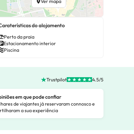
Ver mapa
Caraterísticas do alojamento
Perto da praia
Estacionamento interior
Piscina
Trustpilot
4.5/5
iniões em que pode confiar
lhares de viajantes já reservaram connosco e
rtilharam a sua experiência