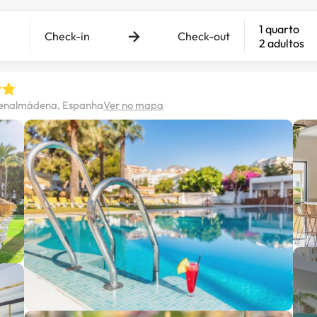
1 quarto
Check-in
Check-out
2 adultos
 Benalmádena, Espanha
Ver no mapa