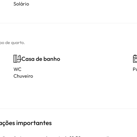
Solário
ipo de quarto.
Casa de banho
WC
P
Chuveiro
mações importantes