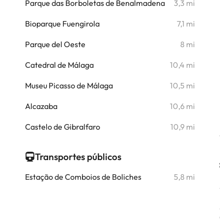
i
Parque das Borboletas de Benalmadena
3,3 mi
i
Bioparque Fuengirola
7,1 mi
i
Parque del Oeste
8 mi
i
Catedral de Málaga
10,4 mi
i
Museu Picasso de Málaga
10,5 mi
i
Alcazaba
10,6 mi
i
Castelo de Gibralfaro
10,9 mi
Transportes públicos
Estação de Comboios de Boliches
5,8 mi