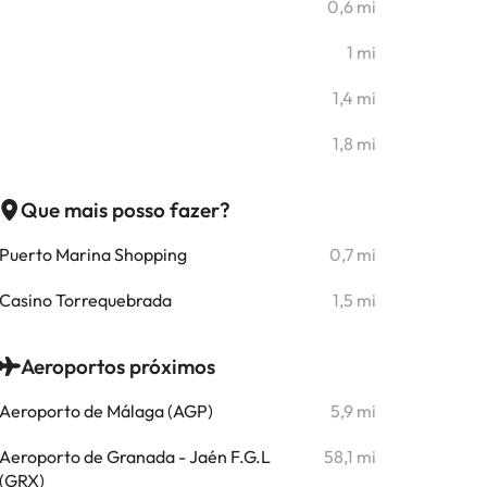
0,6 mi
1 mi
1,4 mi
1,8 mi
Que mais posso fazer?
Puerto Marina Shopping
0,7 mi
Casino Torrequebrada
1,5 mi
Aeroportos próximos
Aeroporto de Málaga (AGP)
5,9 mi
Aeroporto de Granada - Jaén F.G.L
58,1 mi
(GRX)