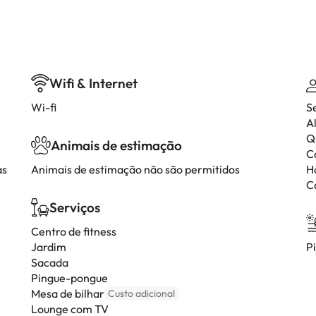
Wifi & Internet
Wi-fi
S
A
Q
Animais de estimação
C
as
Animais de estimação não são permitidos
H
C
Serviços
Centro de fitness
Jardim
P
Sacada
Pingue-pongue
Mesa de bilhar
Custo adicional
Lounge com TV