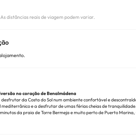
. As distâncias reais de viagem podem variar.
ção
 alojamento.
 diversão no coração de Benalmádena
a desfrutar da Costa do Sol num ambiente confortável e descontraí
l mediterrânico e a desfrutar de umas férias cheias de tranquilidade
 minutos da praia de Torre Bermeja e muito perto de Puerto Marina
o Parque de la Paloma e várias atracções turísticas são de fácil ace
 internacional, bar com terraço, ginásio e áreas concebidas para r
aisagístico que permeia todo o complexo.