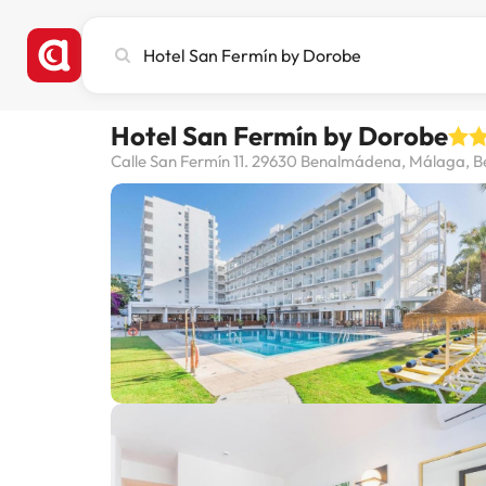
Pesquise
cidade,
hotel
ou
Hotel San Fermín by Dorobe
destino
Calle San Fermín 11. 29630 Benalmádena, Málaga,