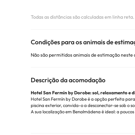
Todas as distâncias são calculadas em linha reta
Condições para os animais de estima
Não são permitidos animais de estimação neste
Descrição da acomodação
Hotel San Fermín by Dorobe: sol, relaxamento e
Hotel San Fermín by Dorobe é a opção perfeita par
piscina exterior, convida-o a desconectar-se sob o so
A sua localização em Benalmádena é ideal: a poucos
actividades de lazer da costa de Málaga. Além disso, 
O hotel dispõe de um restaurante buffet com cozinha
simpatia dos funcionários, a limpeza e o ambiente p