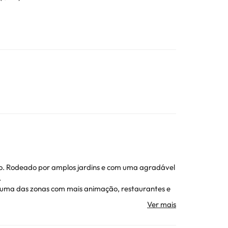
do. Rodeado por amplos jardins e com uma agradável
.
, uma das zonas com mais animação, restaurantes e
sso.
elaxar. Os viajantes destacam especialmente a