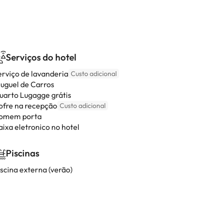
Serviços do hotel
erviço de lavanderia
Custo adicional
luguel de Carros
uarto Lugagge grátis
ofre na recepção
Custo adicional
omem porta
aixa eletronico no hotel
Piscinas
iscina externa (verão)