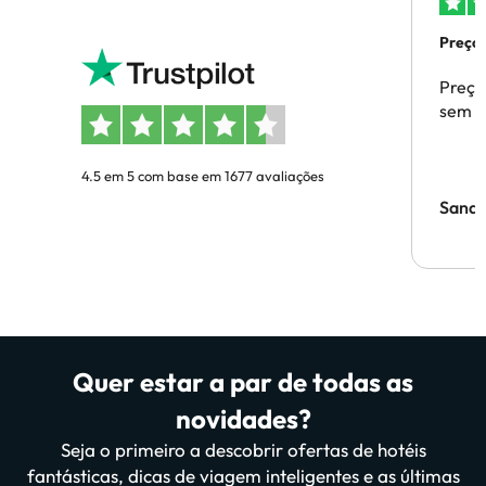
Preços
Preço
sem p
4.5 em 5 com base em 1677 avaliações
Sandr
Quer estar a par de todas as
novidades?
Seja o primeiro a descobrir ofertas de hotéis
fantásticas, dicas de viagem inteligentes e as últimas