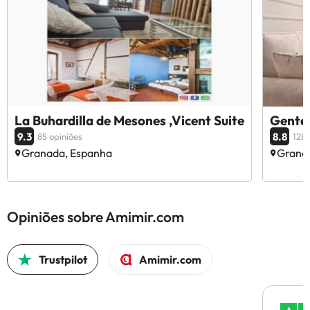
La Buhardilla de Mesones ,Vicent Suite
Gente
9.3
8.8
85 opiniões
128 
Granada, Espanha
Grana
Opiniões sobre Amimir.com
Trustpilot
Amimir.com