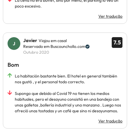
La cena no era buffet, sino por menú, el parking lo veo un
poco excesivo.
Ver tradução
Javier
Viajou em casal
7.5
Reservado em Buscounchollo.com
Outubro 2020
Bom
La habitación bastante bien. El hotel en general también
nos gustó , y el personal todo correcto.
Supongo que debido al Covid 19 no tienen los medios
habituales, pero el desayuno consistió en una bandeja con
unas galletas ,bollería industrial y una manzana . Luego nos
ofreció unas tostadas y un café que sino ni desayunamos.
Ver tradução