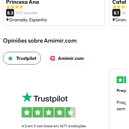
Princesa Ana
Catal
8.2
8.1
1031 opiniões
3468
Granada, Espanha
Grana
Opiniões sobre Amimir.com
Trustpilot
Amimir.com
Preços
Preço
sem p
4.5 em 5 com base em 1677 avaliações