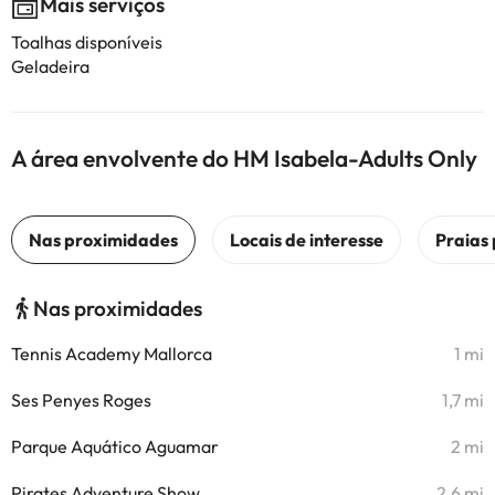
Mais serviços
Toalhas disponíveis
Geladeira
A área envolvente do HM Isabela-Adults Only
Nas proximidades
Tennis Academy Mallorca
1 mi
Ses Penyes Roges
1,7 mi
Parque Aquático Aguamar
2 mi
Pirates Adventure Show
2,6 mi