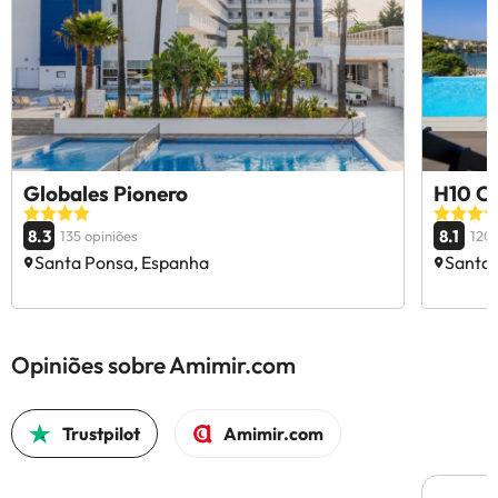
Globales Pionero
H10 Ca
8.3
8.1
135 opiniões
120
Santa Ponsa, Espanha
Santa 
Opiniões sobre Amimir.com
Trustpilot
Amimir.com