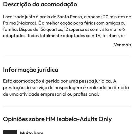
Descrição da acomodação
Localizado junto à praia de Santa Ponsa, a apenas 20 minutos de
Palma (Maiorca). É a melhor opção para férias com amigos ou
família. Dispõe de 156 quartos, 12 superiores com vista mar e 6
adaptados. Todos totalmente adaptados com TV, telefone, ar
condicionado, varanda... Além disso, no whala!isabela, você pode
desfrutar de amplos espaços e áreas comuns, piscina, bar na
piscina, miniclube, salões climatizados, sala de TV via satélite,
bares e solário. Para os amantes do desporto temos: Golf Santa
Ponça, Clube de Ténis de Santa Ponça, Clube Náutico... Além de
Informação jurídica
lojas, restaurantes e bares.
Esta acomodação é gerida por uma pessoa jurídica. A
prestação do serviço de hospedagem é realizada no âmbito
Alguns dos serviços detalhados podem ser pagos. Você pode
de uma atividade empresarial ou profissional.
consultar as tarifas diretamente no estabelecimento. O
alojamento pode alterar a forma como oferece o seu serviço de
catering de acordo com as necessidades. Esta informação está
sujeita a alterações pelo alojamento.
Opiniões sobre HM Isabela-Adults Only
Alguns dos serviços indicados podem ter custos adicionais. Pode
Muito bom