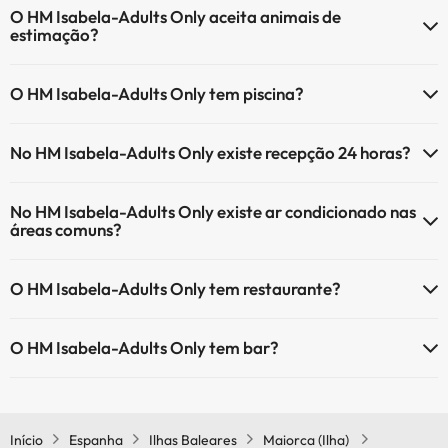
O HM Isabela-Adults Only aceita animais de
estimação?
O HM Isabela-Adults Only não aceita animais de estimação.
O HM Isabela-Adults Only tem piscina?
Sim, HM Isabela-Adults Only tem piscina (pode ter custo adicional).
No HM Isabela-Adults Only existe recepção 24 horas?
Aqui tem mais info sobre a piscina e outras facilidades.
Sim, o HM Isabela-Adults Only tem recepção 24 horas.
Piscina exterior (temporada de verão)
No HM Isabela-Adults Only existe ar condicionado nas
Piscina exterior (toda a temporada)
áreas comuns?
Sim, o HM Isabela-Adults Only tem ar condicionado nas áreas
O HM Isabela-Adults Only tem restaurante?
comuns.
Sim, o HM Isabela-Adults Only tem restaurante.
O HM Isabela-Adults Only tem bar?
Sim, o HM Isabela-Adults Only tem bar.
Início
Espanha
Ilhas Baleares
Maiorca (Ilha)