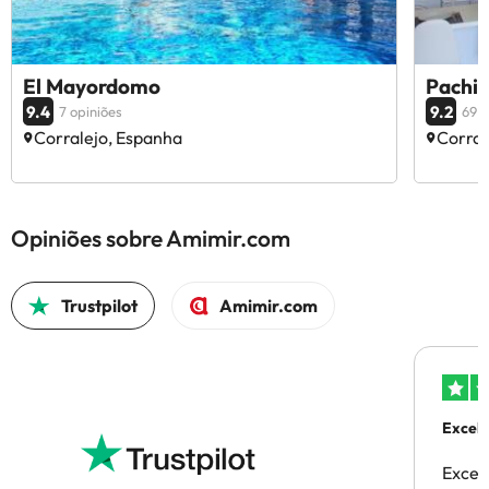
El Mayordomo
Pachi 
9.4
9.2
7 opiniões
69 o
Corralejo, Espanha
Corral
Opiniões sobre Amimir.com
Trustpilot
Amimir.com
Excele
Excel