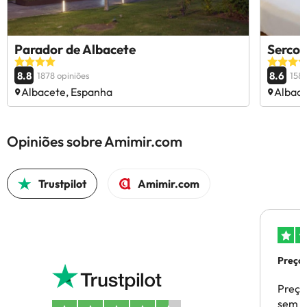
Parador de Albacete
Sercot
8.8
8.6
1878 opiniões
1589
Albacete, Espanha
Albace
Opiniões sobre Amimir.com
Trustpilot
Amimir.com
Preços
Preço
sem p