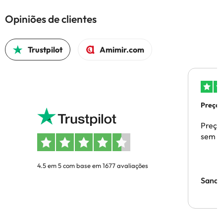
Opiniões de clientes
Trustpilot
Amimir.com
Preços
Preço
sem p
4.5 em 5 com base em 1677 avaliações
Sandr