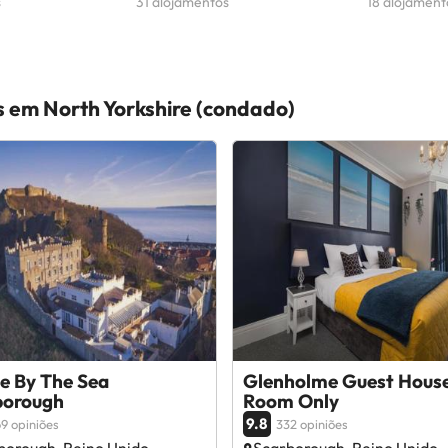
s
31 alojamentos
18 alojament
s em North Yorkshire (condado)
e By The Sea
Glenholme Guest House
borough
Room Only
9.8
9 opiniões
332 opiniões
borough, Reino Unido
Scarborough, Reino Unido