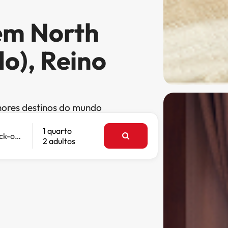
em North
o), Reino
hores destinos do mundo
1 quarto
Check-out
2 adultos