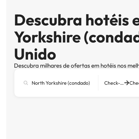
Descubra hotéis 
Yorkshire (condad
Unido
Descubra milhares de ofertas em hotéis nos mel
Pesquise
Check-in
cidade,
hotel
ou
destino