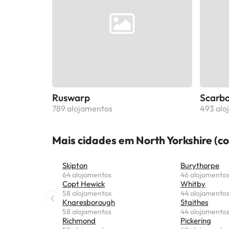
Ruswarp
Scarb
789 alojamentos
493 alo
Mais cidades em North Yorkshire (c
Skipton
Burythorpe
64 alojamentos
46 alojamento
Copt Hewick
Whitby
58 alojamentos
44 alojamento
Knaresborough
Staithes
58 alojamentos
44 alojamento
Richmond
Pickering