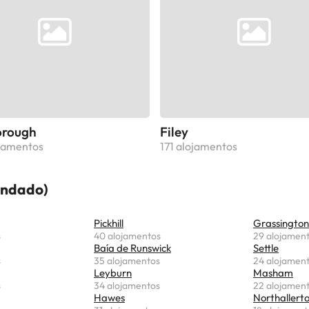
orough
Filey
jamentos
171 alojamentos
ondado)
Pickhill
Grassington
s
40 alojamentos
29 alojamen
Baía de Runswick
Settle
s
35 alojamentos
24 alojamen
Leyburn
Masham
s
34 alojamentos
22 alojamen
Hawes
Northallert