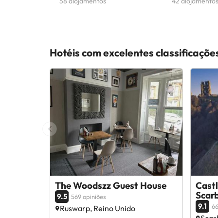
58 alojamentos
42 alojamento
Hotéis com excelentes classificaçõe
The Woodszz Guest House
Castl
Scar
9.5
569 opiniões
9.1
66
Ruswarp, Reino Unido
Scar