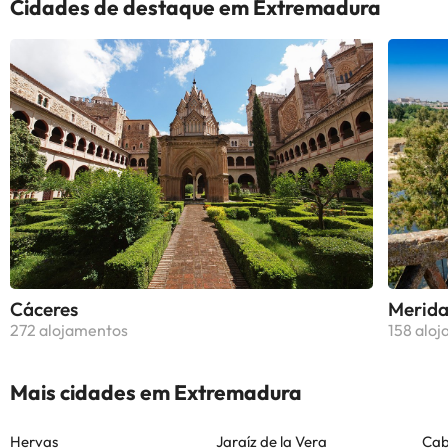
Cidades de destaque em Extremadura
Cáceres
Merid
272 alojamentos
158 alo
Mais cidades em Extremadura
Hervas
Jaraíz de la Vera
Cab