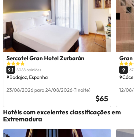
Sercotel Gran Hotel Zurbarán
Gran 
9.1
9
8088 opiniões
6762
Badajoz, Espanha
Cácere
23/08/2026 para 24/08/2026 (1 noite)
12/08/2
$65
Hotéis com excelentes classificações em
Extremadura