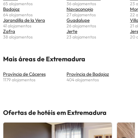
65 alojamentos
36 alojamentos
23 
Badajoz
Navaconcejo
Mon
64 alojamentos
27 alojamentos
22 
Jarandilla de la Vera
Guadalupe
Vil
41 alojamentos
26 alojamentos
21 
Zafra
Jerte
Jere
38 alojamentos
23 alojamentos
20 
Mais áreas de Extremadura
Província de Cáceres
Província de Badajoz
1179 alojamentos
404 alojamentos
Ofertas de hotéis em Extremadura