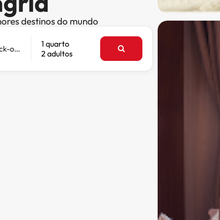
gria
hores destinos do mundo
1 quarto
Check-out
2 adultos