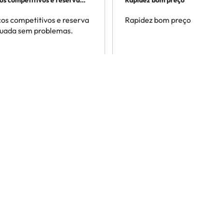
os competitivos e reserva
Rapidez bom preço
tuada…
os competitivos e reserva
Rapidez bom preço
tuada sem problemas.
dra
Sandra P
Quer estar a par de todas as novidades?
éis fantásticas, dicas de viagem inteligentes e as últimas 
aplicação! Mais de 200 000 viajantes já nos lêem.
I
Ao subscrever, confirma que leu e concorda com a
Política de Privacidade