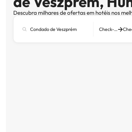
de Veszprém, Hun
Descubra milhares de ofertas em hotéis nos mel
Pesquise
Check-in
cidade,
hotel
ou
destino