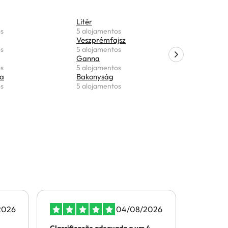
Litér
Döbrönte
os
5 alojamentos
5 alojame
Veszprémfajsz
Badacson
os
5 alojamentos
5 alojame
Ganna
Gyulakesz
os
5 alojamentos
5 alojame
a
Bakonyság
Örvényes
os
5 alojamentos
5 alojame
2026
04/08/2026