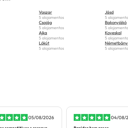
Vaszar
Jásd
5 alojamentos
5 alojament
Csajág
Bakonyjákó
5 alojamentos
5 alojament
Ajka
Koveskal
5 alojamentos
5 alojament
Lókút
Németbány
5 alojamentos
5 alojament
05/08/2026
04/08/