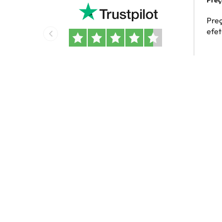
Preç
efe
Preç
efe
4.5 em 5 com base em 1677 avaliações
San
Seja o primeiro a descobrir ofertas de hot
Introduza o seu e-mail