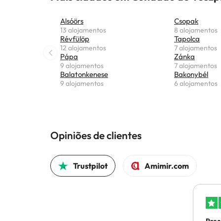
Alsóörs
Csopak
13 alojamentos
8 alojamentos
Révfülöp
Tapolca
12 alojamentos
7 alojamentos
Pápa
Zánka
9 alojamentos
7 alojamentos
Balatonkenese
Bakonybél
9 alojamentos
6 alojamentos
Opiniões de clientes
Trustpilot
Amimir.com