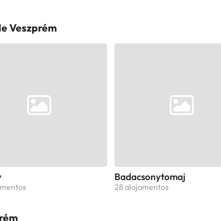
de Veszprém
y
Badacsonytomaj
amentos
28 alojamentos
prém