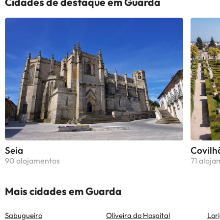
Cidades de destaque em Guarda
Seia
Covilh
90 alojamentos
71 aloj
Mais cidades em Guarda
Sabugueiro
Oliveira do Hospital
Lor