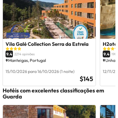
Vila Galé Collection Serra da Estrela
H2otel
9.4
9.4
2214 opiniões
1904
Manteigas, Portugal
Unhais
15/10/2026 para 16/10/2026 (1 noite)
12/11/20
$145
Hotéis com excelentes classificações em
Guarda