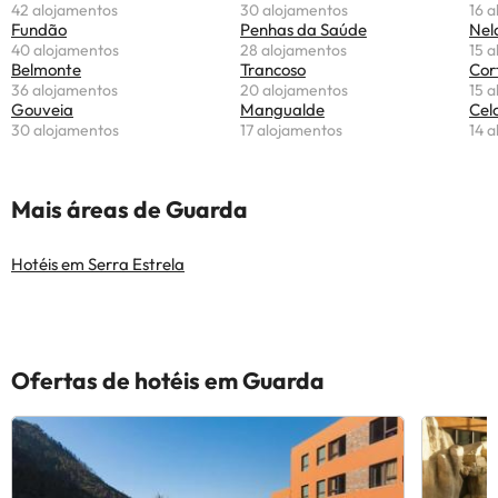
42 alojamentos
30 alojamentos
16 
Fundão
Penhas da Saúde
Nel
40 alojamentos
28 alojamentos
15 
Belmonte
Trancoso
Cor
36 alojamentos
20 alojamentos
15 
Gouveia
Mangualde
Cel
30 alojamentos
17 alojamentos
14 
Mais áreas de Guarda
Hotéis em Serra Estrela
Ofertas de hotéis em Guarda